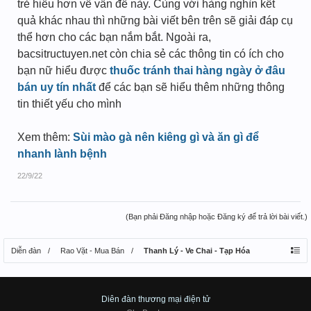
trẻ hiểu hơn về vấn đề này. Cùng với hàng nghìn kết
quả khác nhau thì những bài viết bên trên sẽ giải đáp cụ
thể hơn cho các bạn nắm bắt. Ngoài ra,
bacsitructuyen.net còn chia sẻ các thông tin có ích cho
bạn nữ hiểu được
thuốc tránh thai hàng ngày ở đâu
bán uy tín nhất
để các bạn sẽ hiểu thêm những thông
tin thiết yếu cho mình
Xem thêm:
Sùi mào gà nên kiêng gì và ăn gì để
nhanh lành bệnh
22/9/22
(Bạn phải Đăng nhập hoặc Đăng ký để trả lời bài viết.)
Diễn đàn
Rao Vặt - Mua Bán
Thanh Lý - Ve Chai - Tạp Hóa
Diên đàn thương mại điện tử