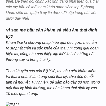
thiết. Để theo dõi chính xác tình trạng phát triển của thai,
các mẹ bầu có thể tham khảo danh sách top 5 phòng
khám siêu âm quận 5 uy tín được đề cập trong bài viết
dưới đây nhé!
Vì sao mẹ bầu cần khám và siêu âm thai định
kỳ?
Khám thai là phương pháp hiệu quả để người mẹ nắm
rõ sự phát triển và sức khỏe của thai nhi trong giai đoạn
hiện tại, cũng như can thiệp kịp thời khi có những bất
thường xảy ra trong thai kỳ.
Theo khuyến cáo của Bộ Y tế, mẹ bầu nên khám kiểm
tra thai ít nhất 3 lần trong suốt thai kỳ, chia đều ở mỗi
tam cá nguyệt. Tuy nhiên, để đảm bảo đầy đủ hơn, trong
một thai kỳ bình thường, mẹ nên khám thai định kỳ vào
10 mốc quan trọng.