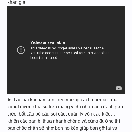
khán giả:
► Tác hại khi bạn làm theo những cách chơi xóc đĩa
kubet được chia sẻ trên mạng ví dụ như cách đánh gấp
thếp, bắt cầu bẻ cầu soi cầu, quản lý vốn các kiểu…
khiến các bạn bị thua nhanh chóng và cùng đường thì
bạn chắc chắn sẽ nhờ bọn nó kéo giúp bạn gỡ lại và