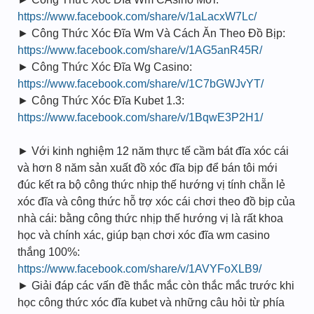
https://www.facebook.com/share/v/1aLacxW7Lc/
► Công Thức Xóc Đĩa Wm Và Cách Ăn Theo Đồ Bịp:
https://www.facebook.com/share/v/1AG5anR45R/
► Công Thức Xóc Đĩa Wg Casino:
https://www.facebook.com/share/v/1C7bGWJvYT/
► Công Thức Xóc Đĩa Kubet 1.3:
https://www.facebook.com/share/v/1BqwE3P2H1/
► Với kinh nghiệm 12 năm thực tế cầm bát đĩa xóc cái
và hơn 8 năm sản xuất đồ xóc đĩa bịp để bán tôi mới
đúc kết ra bộ công thức nhịp thế hướng vị tính chẵn lẻ
xóc đĩa và công thức hỗ trợ xóc cái chơi theo đồ bịp của
nhà cái: bằng công thức nhịp thế hướng vị là rất khoa
học và chính xác, giúp bạn chơi xóc đĩa wm casino
thắng 100%:
https://www.facebook.com/share/v/1AVYFoXLB9/
► Giải đáp các vấn đề thắc mắc còn thắc mắc trước khi
học công thức xóc đĩa kubet và những câu hỏi từ phía