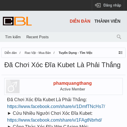
Đăng nhập
DIỄN ĐÀN
THÀNH VIÊN
Tìm kiếm
Recent Posts
Diễn đàn
Rao Vặt - Mua Bán
Tuyển Dụng - Tìm Việc
Đã Chơi Xóc Đĩa Kubet Là Phải Thắng
phamquangthang
Active Member
Đã Chơi Xóc Đĩa Kubet Là Phải Thắng:
https://www.facebook.com/share/v/1DmfTNcHs7/
► Cứu Nhiều Người Chơi Xóc Đĩa Kubet:
https://www.facebook.com/share/v/1FAgtNbrhd/
► Công Thức Xóc Đĩa Wm CAsino Mới: