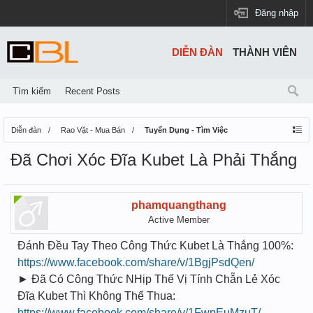
Đăng nhập
DIỄN ĐÀN
THÀNH VIÊN
Tìm kiếm
Recent Posts
Diễn đàn
Rao Vặt - Mua Bán
Tuyển Dụng - Tìm Việc
Đã Chơi Xóc Đĩa Kubet Là Phải Thắng
phamquangthang
Active Member
Đánh Đều Tay Theo Công Thức Kubet Là Thắng 100%:
https://www.facebook.com/share/v/1BgjPsdQen/
► Đã Có Công Thức NHịp Thế Vị Tính Chẵn Lẻ Xóc
Đĩa Kubet Thì Không Thể Thua:
https://www.facebook.com/share/v/1FwpEuMzuT/