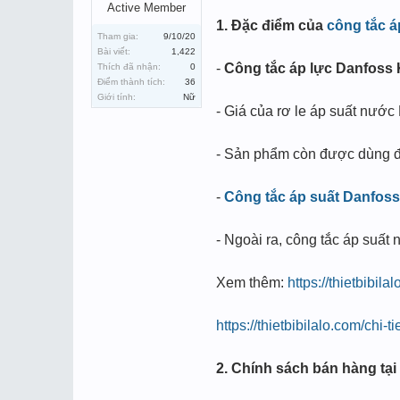
Active Member
1. Đặc điểm của
công tắc 
Tham gia:
9/10/20
Bài viết:
1,422
-
Công tắc áp lực Danfoss
Thích đã nhận:
0
Điểm thành tích:
36
Giới tính:
Nữ
- Giá của rơ le áp suất nước
- Sản phẩm còn được dùng để
-
Công tắc áp suất Danfos
- Ngoài ra, công tắc áp suấ
Xem thêm:
https://thietbibil
https://thietbibilalo.com/ch
2. Chính sách bán hàng tạ