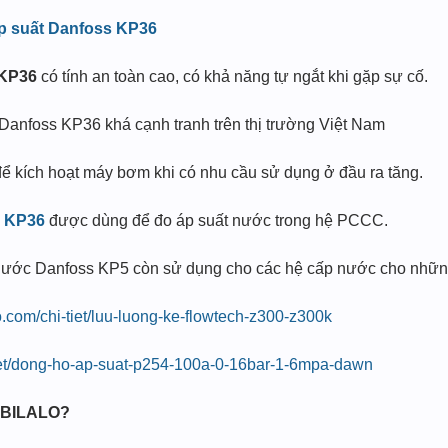
áp suất Danfoss KP36
 KP36
có tính an toàn cao, có khả năng tự ngắt khi gặp sự cố.
 Danfoss KP36 khá cạnh tranh trên thị trường Việt Nam
 kích hoạt máy bơm khi có nhu cầu sử dụng ở đầu ra tăng.
s KP36
được dùng để đo áp suất nước trong hệ PCCC.
t nước Danfoss KP5 còn sử dụng cho các hệ cấp nước cho những
alo.com/chi-tiet/luu-luong-ke-flowtech-z300-z300k
i-tiet/dong-ho-ap-suat-p254-100a-0-16bar-1-6mpa-dawn
i BILALO?