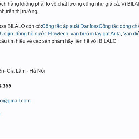
ách hàng không phải lo về chất lượng cũng như giá cả. Vì BI
nh trên thị trường.
oss BILALO còn có:
Công tắc áp suất Danfoss
Công tắc dòng c
Unijin
,
đồng hồ nước Flowtech
,
van bướm tay gạt Arita
,
Van đi
u cầu tìm hiểu về các sản phẩm hãy liên hệ với BILALO:
ên- Gia Lâm - Hà Nội
4.186
alo@gmail.com
/