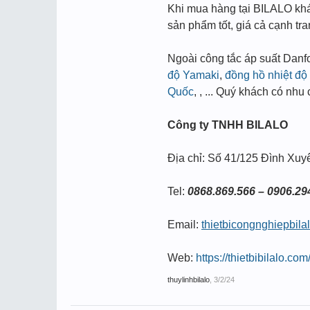
Khi mua hàng tại BILALO kh
sản phẩm tốt, giá cả cạnh tra
Ngoài công tắc áp suất Danf
độ Yamaki
,
đồng hồ nhiệt độ 
Quốc
, , ... Quý khách có nh
Công ty TNHH BILALO
Địa chỉ: Số 41/125 Đình Xuy
Tel:
0868.869.566 – 0906.29
Email:
thietbicongnghiepbil
Web:
https://thietbibilalo.com
thuylinhbilalo
,
3/2/24