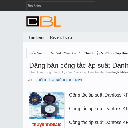
Tìm kiếm
Recent Posts
Diễn đàn
Rao Vặt - Mua Bán
Thanh Lý - Ve Chai - Tạp Hóa
Đăng bán công tắc áp suất Danf
Thảo luận trong '
Thanh Lý - Ve Chai - Tạp Hóa
' bắt đầu bởi
thuylinhbilal
Tags:
công tắc áp suất danfoss kp36
Công tắc áp suất Danfoss K
Công tắc áp suất Danfoss K
Công tắc áp suất Danfoss KP
thuylinhbilalo