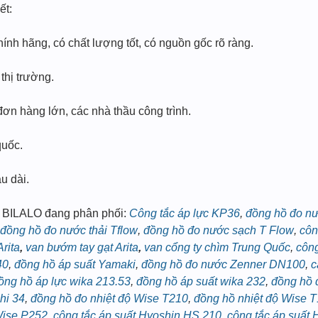
ết:
nh hãng, có chất lượng tốt, có nguồn gốc rõ ràng.
 thị trường.
ơn hàng lớn, các nhà thầu công trình.
quốc.
u dài.
ừ BILALO đang phân phối:
Công tắc áp lực KP36
,
đồng hồ đo n
đồng hồ đo nước thải Tflow
,
đồng hồ đo nước sạch T Flow
,
côn
rita
,
van bướm tay gạt Arita
,
van cổng ty chìm Trung Quốc
,
công
40
,
đồng hồ áp suất Yamaki
,
đồng hồ đo nước Zenner DN100
,
c
ồng hồ áp lực wika 213.53
,
đồng hồ áp suất wika 232
,
đồng hồ 
hi 34
,
đồng hồ đo nhiệt độ Wise T210
,
đồng hồ nhiệt độ Wise 
Wise P252
,
công tắc áp suất Hyoshin HS 210
,
công tắc áp suất