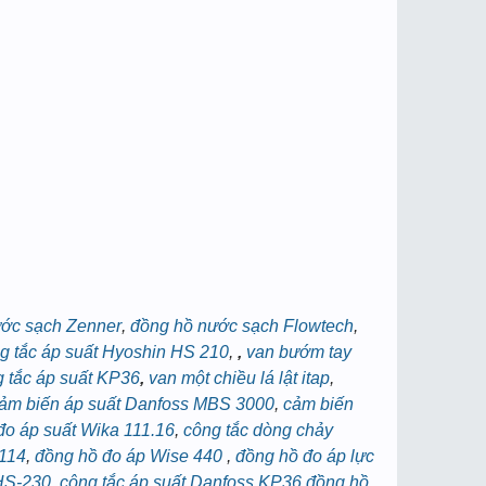
ước sạch Zenner
,
đồng hồ nước sạch Flowtech
,
g tắc áp suất Hyoshin HS 210
,
,
van bướm tay
 tắc áp suất KP36
,
van một chiều lá lật itap
,
ảm biến áp suất Danfoss MBS 3000
,
cảm biến
đo áp suất Wika 111.16
,
công tắc dòng chảy
T114
,
đồng hồ đo áp Wise 440
,
đồng hồ đo áp lực
 HS-230
,
công tắc áp suất Danfoss KP36
,
đồng hồ