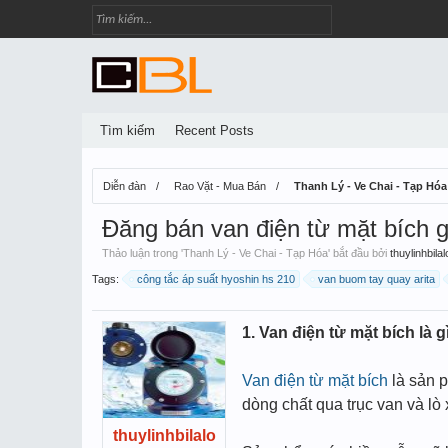
Tìm kiếm
Recent Posts
Diễn đàn
Rao Vặt - Mua Bán
Thanh Lý - Ve Chai - Tạp Hóa
Đăng bán van điện từ mặt bích gi
Thảo luận trong '
Thanh Lý - Ve Chai - Tạp Hóa
' bắt đầu bởi
thuylinhbilal
Tags:
công tắc áp suất hyoshin hs 210
van buom tay quay arita
1. Van điện từ mặt bích là g
Van điện từ mặt bích
là sản p
dòng chất qua trục van và lò 
thuylinhbilalo