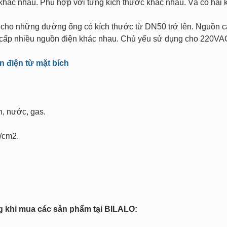
c nhau. Phù hợp với từng kích thước khác nhau. Và có hai kiểu
 cho những đường ống có kích thước từ DN50 trở lên. Nguồn cấ
g cấp nhiều nguồn điện khác nhau. Chủ yếu sử dụng cho 220V
n điện từ mặt bích
n, nước, gas.
f/cm2.
g khi mua các sản phẩm tại BILALO: