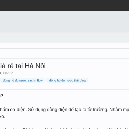
á rẻ tại Hà Nội
o
,
14/2/22
.
đồng hồ đo nước sạch t flow
đồng hồ đo nước thải tflow
ì?
hẩm cơ điện. Sử dụng dòng điện để tạo ra từ trường. Nhằm mục 
xo.