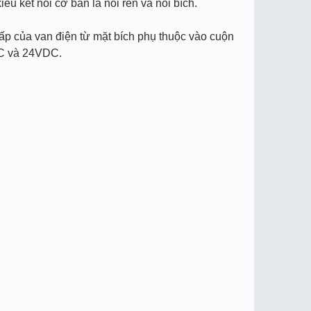
 kết nối cơ bản là nối ren và nối bích.
p của van điện từ mặt bích phụ thuộc vào cuộn
AC và 24VDC.