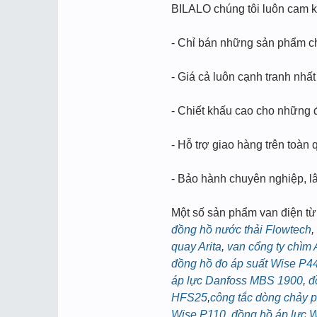
BILALO chúng tôi luôn cam k
- Chỉ bán những sản phẩm chí
- Giá cả luôn cạnh tranh nhất
- Chiết khấu cao cho những đ
- Hỗ trợ giao hàng trên toàn 
- Bảo hành chuyên nghiệp, lâ
Một số sản phẩm van điện t
đồng hồ nước thải Flowtech
,
quay Arita
,
van cổng ty chìm A
đồng hồ đo áp suất Wise P4
áp lực Danfoss MBS 1900
,
đ
HFS25
,
công tắc dòng chảy p
Wise P110
,
đồng hồ áp lực 