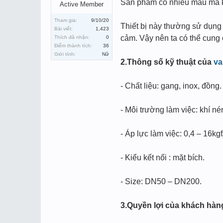
Sản phẩm có nhiều mẫu mã khá
Active Member
Tham gia:
9/10/20
Thiết bị này thường sử dụng
Bài viết:
1,423
cảm. Vậy nên ta có thể cun
Thích đã nhận:
0
Điểm thành tích:
36
Giới tính:
Nữ
2.Thông số kỹ thuật của
va
- Chất liệu: gang, inox, đồng.
- Môi trường làm việc: khí né
- Áp lực làm việc: 0,4 – 16kg
- Kiểu kết nối : mặt bích.
- Size: DN50 – DN200.
3.Quyền lợi của khách hàn