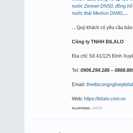
nước Zenner DN50
,
đồng hồ
nước thải Merlion DN80
,....
... Quý khách có yêu cầu báo
Công ty TNHH BILALO
Địa chỉ: Số 41/125 Đình Xuy
Tel:
0906.294.186 – 0868.86
Email:
thietbicongnghiepbil
Web:
https://bilalo.com.vn
thuylinhbilalo
,
14/2/22