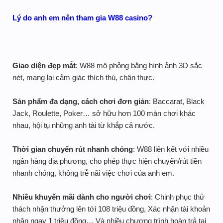
Lý do anh em nên tham gia W88 casino?
Giao diện đẹp mắt
: W88 mô phỏng bằng hình ảnh 3D sắc
nét, mang lại cảm giác thích thú, chân thực.
Sản phẩm đa dạng, cách chơi đơn giản
: Baccarat, Black
Jack, Roulette, Poker… sở hữu hơn 100 màn chơi khác
nhau, hội tụ những anh tài từ khắp cả nước.
Thời gian chuyển rút nhanh chóng
: W88 liên kết với nhiều
ngân hàng địa phương, cho phép thực hiện chuyển/rút tiền
nhanh chóng, không trễ nãi việc chơi của anh em.
Nhiều khuyến mãi dành cho người chơi
: Chinh phục thử
thách nhận thưởng lên tới 108 triệu đồng, Xác nhận tài khoản
nhận ngay 1 triệu đồng… Và nhiều chương trình hoàn trả tại