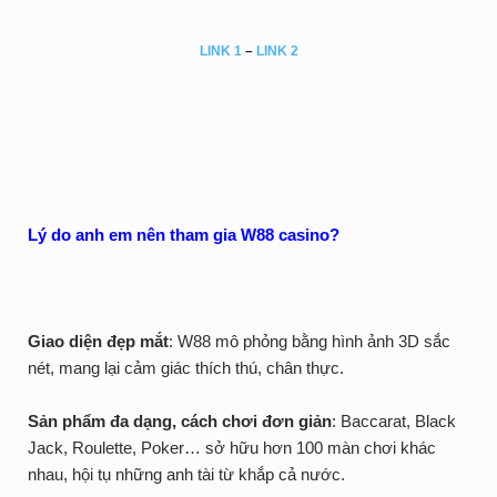
LINK 1
–
LINK 2
Lý do anh em nên tham gia W88 casino?
Giao diện đẹp mắt
: W88 mô phỏng bằng hình ảnh 3D sắc
nét, mang lại cảm giác thích thú, chân thực.
Sản phẩm đa dạng, cách chơi đơn giản
: Baccarat, Black
Jack, Roulette, Poker… sở hữu hơn 100 màn chơi khác
nhau, hội tụ những anh tài từ khắp cả nước.