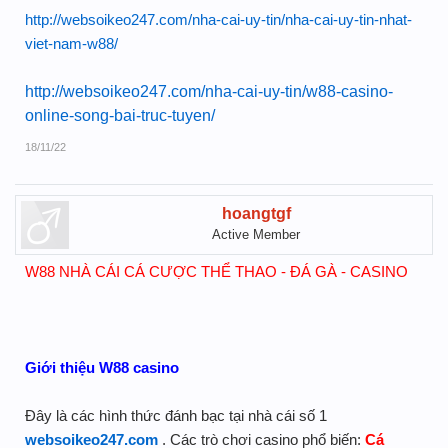
http://websoikeo247.com/nha-cai-uy-tin/nha-cai-uy-tin-nhat-
viet-nam-w88/
http://websoikeo247.com/nha-cai-uy-tin/w88-casino-
online-song-bai-truc-tuyen/
18/11/22
hoangtgf
Active Member
W88 NHÀ CÁI CÁ CƯỢC THỂ THAO - ĐÁ GÀ - CASINO
Giới thiệu W88 casino
Đây là các hình thức đánh bạc tại nhà cái số 1
websoikeo247.com
. Các trò chơi casino phổ biến:
Cá