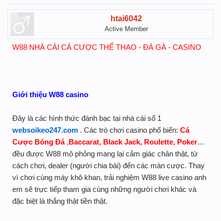
htai6042
Active Member
W88 NHÀ CÁI CÁ CƯỢC THỂ THAO - ĐÁ GÀ - CASINO
Giới thiệu W88 casino
Đây là các hình thức đánh bạc tại nhà cái số 1
websoikeo247.com
. Các trò chơi casino phổ biến:
Cá
Cược Bóng Đá
,
Baccarat, Black Jack, Roulette, Poker
…
đều được W88 mô phỏng mang lại cảm giác chân thật, từ
cách chơi, dealer (người chia bài) đến các màn cược. Thay
vì chơi cùng máy khô khan, trải nghiệm W88 live casino anh
em sẽ trực tiếp tham gia cùng những người chơi khác và
đặc biệt là thắng thật tiền thật.