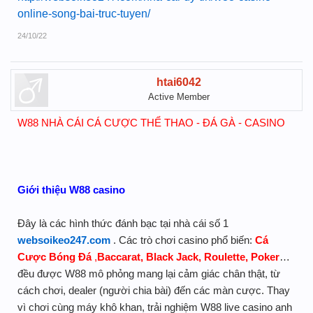
online-song-bai-truc-tuyen/
24/10/22
htai6042
Active Member
W88 NHÀ CÁI CÁ CƯỢC THỂ THAO - ĐÁ GÀ - CASINO
Giới thiệu W88 casino
Đây là các hình thức đánh bạc tại nhà cái số 1
websoikeo247.com
. Các trò chơi casino phổ biến:
Cá
Cược Bóng Đá
,
Baccarat, Black Jack, Roulette, Poker
…
đều được W88 mô phỏng mang lại cảm giác chân thật, từ
cách chơi, dealer (người chia bài) đến các màn cược. Thay
vì chơi cùng máy khô khan, trải nghiệm W88 live casino anh