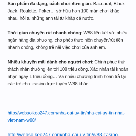
Sản phẩm đa dạng, cách chơi đơn giản
: Baccarat, Black
Jack, Roulette, Poker… sở hữu hơn 100 màn chơi khác
nhau, hội tụ những anh tài từ khắp cả nước.
Thời gian chuyển rút nhanh chóng
: W88 liên kết với nhiều
ngân hàng địa phương, cho phép thực hiện chuyển/rút tiền
nhanh chóng, không trễ nãi việc chơi của anh em.
Nhiều khuyến mãi dành cho người chơi
: Chinh phục thử
thách nhận thưởng lên tới 108 triệu đồng, Xác nhận tài khoản
nhận ngay 1 triệu đồng… Và nhiều chương trình hoàn trả tại
các trò chơi casino trực tuyến W88 khác.
http://websoikeo247.com/nha-cai-uy-tin/nha-cai-uy-tin-nhat-
viet-nam-w88/
http://websoikeo247.com/nha-cai-uy-tin/w88-casino-