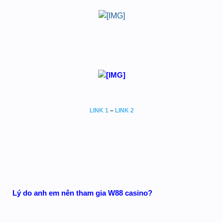
LINK 1
–
LINK 2
Lý do anh em nên tham gia W88 casino?