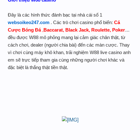
Đây là các hình thức đánh bạc tại nhà cái số 1
websoikeo247.com
. Các trò chơi casino phổ biến:
Cá
Cược Bóng Đá
,
Baccarat, Black Jack, Roulette, Poker
…
đều được W88 mô phỏng mang lại cảm giác chân thật, từ
cách chơi, dealer (người chia bài) đến các màn cược. Thay
vì chơi cùng máy khô khan, trải nghiệm W88 live casino anh
em sẽ trực tiếp tham gia cùng những người chơi khác và
đặc biệt là thắng thật tiền thật.