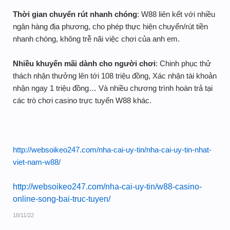
Thời gian chuyển rút nhanh chóng
: W88 liên kết với nhiều
ngân hàng địa phương, cho phép thực hiện chuyển/rút tiền
nhanh chóng, không trễ nãi việc chơi của anh em.
Nhiều khuyến mãi dành cho người chơi
: Chinh phục thử
thách nhận thưởng lên tới 108 triệu đồng, Xác nhận tài khoản
nhận ngay 1 triệu đồng… Và nhiều chương trình hoàn trả tại
các trò chơi casino trực tuyến W88 khác.
http://websoikeo247.com/nha-cai-uy-tin/nha-cai-uy-tin-nhat-
viet-nam-w88/
http://websoikeo247.com/nha-cai-uy-tin/w88-casino-
online-song-bai-truc-tuyen/
18/11/22