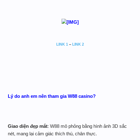
LINK 1
–
LINK 2
Lý do anh em nên tham gia W88 casino?
Giao diện đẹp mắt
: W88 mô phỏng bằng hình ảnh 3D sắc
nét, mang lại cảm giác thích thú, chân thực.