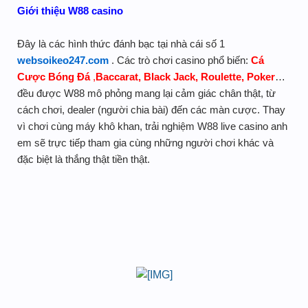
Giới thiệu W88 casino
Đây là các hình thức đánh bạc tại nhà cái số 1
websoikeo247.com
. Các trò chơi casino phổ biến:
Cá
Cược Bóng Đá
,
Baccarat, Black Jack, Roulette, Poker
…
đều được W88 mô phỏng mang lại cảm giác chân thật, từ
cách chơi, dealer (người chia bài) đến các màn cược. Thay
vì chơi cùng máy khô khan, trải nghiệm W88 live casino anh
em sẽ trực tiếp tham gia cùng những người chơi khác và
đặc biệt là thắng thật tiền thật.