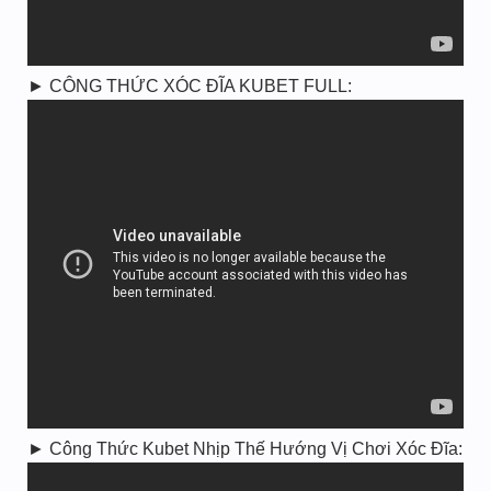
► CÔNG THỨC XÓC ĐĨA KUBET FULL:
► Công Thức Kubet Nhịp Thế Hướng Vị Chơi Xóc Đĩa: