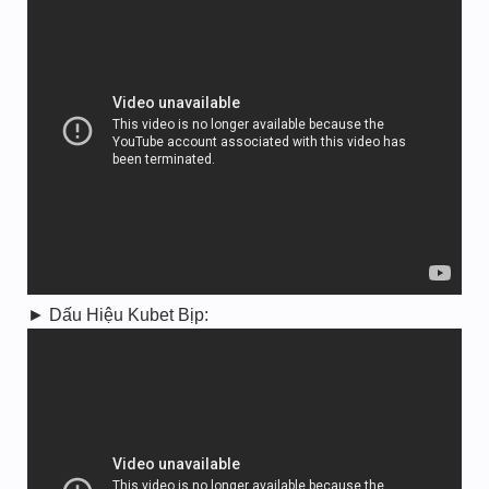
► Dấu Hiệu Kubet Bịp: