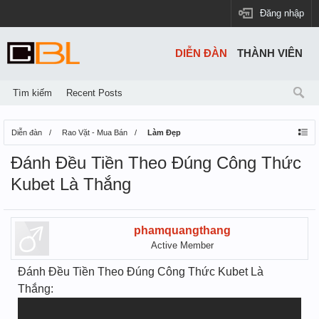
Đăng nhập
DIỄN ĐÀN
THÀNH VIÊN
Tìm kiếm
Recent Posts
Diễn đàn
Rao Vặt - Mua Bán
Làm Đẹp
Đánh Đều Tiền Theo Đúng Công Thức
Kubet Là Thắng
phamquangthang
Active Member
Đánh Đều Tiền Theo Đúng Công Thức Kubet Là
Thắng: