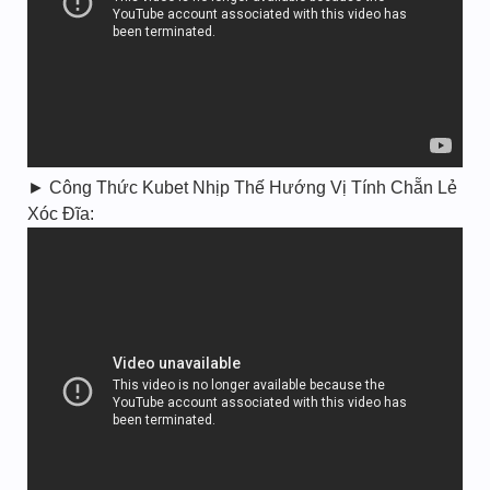
► Công Thức Kubet Nhịp Thế Hướng Vị Tính Chẵn Lẻ
Xóc Đĩa: