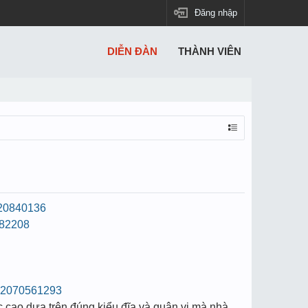
Đăng nhập
DIỄN ĐÀN
THÀNH VIÊN
420840136
682208
472070561293
c cao dựa trên đúng kiểu đĩa và quân vị mà nhà