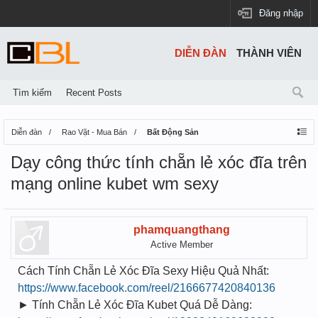
Đăng nhập
DIỄN ĐÀN
THÀNH VIÊN
Tìm kiếm
Recent Posts
Diễn đàn
Rao Vặt - Mua Bán
Bất Động Sản
Dạy công thức tính chẵn lẻ xóc đĩa trên
mạng online kubet wm sexy
phamquangthang
Active Member
Cách Tính Chẵn Lẻ Xóc Đĩa Sexy Hiệu Quả Nhất:
https://www.facebook.com/reel/2166677420840136
► Tính Chẵn Lẻ Xóc Đĩa Kubet Quá Dễ Dàng: