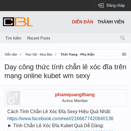
Đăng nhập
DIỄN ĐÀN
THÀNH VIÊN
Tìm kiếm
Recent Posts
Diễn đàn
Rao Vặt - Mua Bán
Thời Trang - Phụ Kiện
Dạy công thức tính chẵn lẻ xóc đĩa trên
mạng online kubet wm sexy
phamquangthang
Active Member
Cách Tính Chẵn Lẻ Xóc Đĩa Sexy Hiệu Quả Nhất:
https://www.facebook.com/reel/2166677420840136
► Tính Chẵn Lẻ Xóc Đĩa Kubet Quá Dễ Dàng: