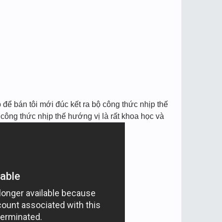
để bán tôi mới đúc kết ra bộ công thức nhịp thế
g công thức nhịp thế hướng vị là rất khoa học và