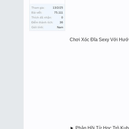
Tham gia:
13/2/25
Bài viết:
75,111
Thích đã nhận:
0
Điểm thành tích:
36
Giới tính:
Nam
Chơi Xóc Đĩa Sexy Với Hướ
► Phản Hồi Từ Học Trò Kub