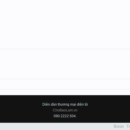
Diên đàn thương mại điện tử
ChoBaoLam.vn
090.2222.504.
Boron
Ti