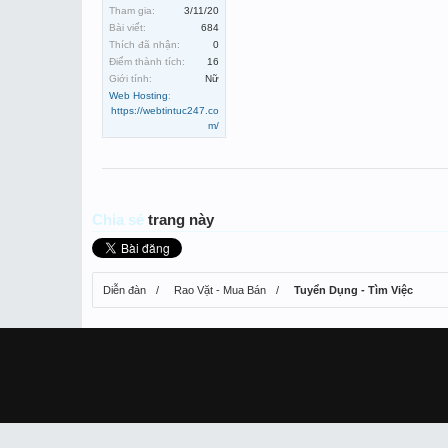
Tham gia:
3/11/20
Bài viết:
684
Thích đã nhận:
0
Điểm thành tích:
16
Giới tính:
Nữ
Web Hosting
:
https://webtintuc247.co
m/
Chia sẻ
trang này
Diễn đàn
Rao Vặt - Mua Bán
Tuyển Dụng - Tìm Việc