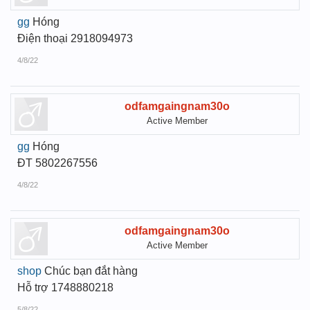
gg
Hóng
Điện thoại 2918094973
4/8/22
odfamgaingnam30o
Active Member
gg
Hóng
ĐT 5802267556
4/8/22
odfamgaingnam30o
Active Member
shop
Chúc bạn đắt hàng
Hỗ trợ 1748880218
5/8/22