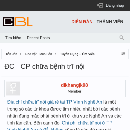
Đăng nhập
DIỄN ĐÀN
THÀNH VIÊN
Tìm kiếm
Recent Posts
Diễn đàn
Rao Vặt - Mua Bán
Tuyển Dụng - Tìm Việc
ĐC - CP chữa bệnh trĩ nội
dikhangjk98
Member
Địa chỉ chữa trĩ nội giá rẻ tại TP Vinh Nghệ An
là một
trong số các từ khóa được tìm nhiều nhất bởi các bệnh
nhân đang mắc phải bệnh trĩ ở khu vực Nghệ An và các
tỉnh lân cận. Bên cạnh đó,
Chi phí chữa trĩ nội ở TP
Vinh Nghệ An có đắt không
cũng là vấn đề nan giải