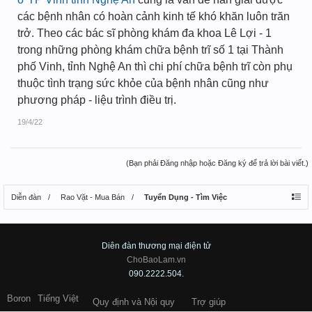
các bệnh nhân có hoàn cảnh kinh tế khó khăn luôn trăn
trở. Theo các bác sĩ phòng khám đa khoa Lê Lợi - 1
trong những phòng khám chữa bệnh trĩ số 1 tại Thành
phố Vinh, tỉnh Nghệ An thì chi phí chữa bệnh trĩ còn phụ
thuộc tình trạng sức khỏe của bệnh nhân cũng như
phương pháp - liệu trình điều trị.
19/4/22
(Bạn phải Đăng nhập hoặc Đăng ký để trả lời bài viết.)
Diễn đàn
Rao Vặt - Mua Bán
Tuyển Dụng - Tìm Việc
Diên đàn thương mại điện tử
ChoBaoLam.vn
090.2222.504.
Boron
Tiếng Việt
Quy định và Nội quy
Trợ giúp