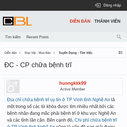
Đăng nhập
DIỄN ĐÀN
THÀNH VIÊN
Tìm kiếm
Recent Posts
Diễn đàn
Rao Vặt - Mua Bán
Tuyển Dụng - Tìm Việc
ĐC - CP chữa bệnh trĩ
huongkkk99
Active Member
Địa chỉ chữa bệnh trĩ uy tín ở TP Vinh tỉnh Nghệ An
là
một trong số các từ khóa được tìm nhiều nhất bởi các
bệnh nhân đang mắc phải bệnh trĩ ở khu vực Nghệ An
và các tỉnh lân cận. Bên cạnh đó,
Chi phí chữa bệnh trĩ
ở TP Vinh tỉnh Nghệ An
cũng là vấn đề nan giải được