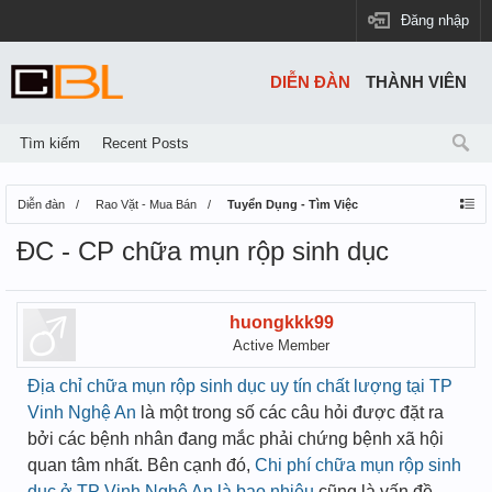
Đăng nhập
DIỄN ĐÀN
THÀNH VIÊN
Tìm kiếm
Recent Posts
Diễn đàn
Rao Vặt - Mua Bán
Tuyển Dụng - Tìm Việc
ĐC - CP chữa mụn rộp sinh dục
huongkkk99
Active Member
Địa chỉ chữa mụn rộp sinh dục uy tín chất lượng tại TP
Vinh Nghệ An
là một trong số các câu hỏi được đặt ra
bởi các bệnh nhân đang mắc phải chứng bệnh xã hội
quan tâm nhất. Bên cạnh đó,
Chi phí chữa mụn rộp sinh
dục ở TP Vinh Nghệ An là bao nhiêu
cũng là vấn đề