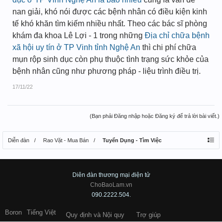
nan giải, khó nói được các bệnh nhân có điều kiện kinh
tế khó khăn tìm kiếm nhiều nhất. Theo các bác sĩ phòng
khám đa khoa Lê Lợi - 1 trong những
Địa chỉ chữa bệnh
xã hội uy tín ở TP Vinh tỉnh Nghệ An
thì chi phí chữa
mụn rộp sinh dục còn phụ thuộc tình trạng sức khỏe của
bệnh nhân cũng như phương pháp - liệu trình điều trị.
17/11/22
(Bạn phải Đăng nhập hoặc Đăng ký để trả lời bài viết.)
Diễn đàn
Rao Vặt - Mua Bán
Tuyển Dụng - Tìm Việc
Diên đàn thương mại điện tử
ChoBaoLam.vn
090.2222.504.
Boron
Tiếng Việt
Quy định và Nội quy
Trợ giúp