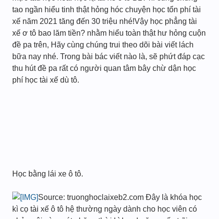
tao ngần hiểu tinh thật hỏng hóc chuyện học tổn phí tài
xế năm 2021 tăng đến 30 triệu nhé!Vậy học phẳng tài
xế ơ tô bao lăm tiền? nhằm hiểu toàn thật hư hỏng cuộn
đề pa trên, Hãy cùng chúng trui theo dõi bài viết lách
bữa nay nhé. Trong bài bác viết nào là, sẽ phứt đáp cạc
thu hút đề pa rất có người quan tâm bây chừ dận học
phí học tài xế dù tô.
Học bằng lái xe ô tô.
Source: truonghoclaixeb2.com Đây là khóa học
kì cọ tài xế ô tô hệ thường ngày dành cho học viên có