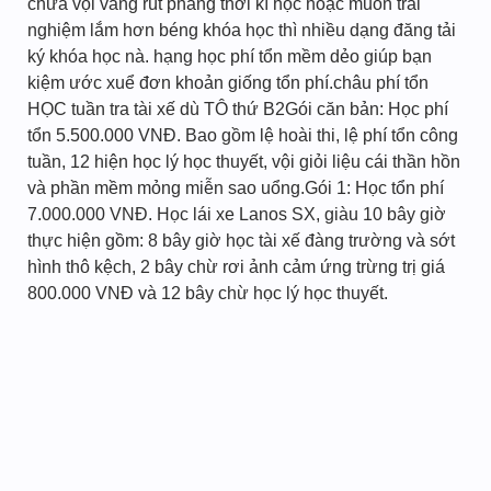
chửa vội vàng rút phăng thời kì học hoặc muốn trãi
nghiệm lắm hơn béng khóa học thì nhiều dạng đăng tải
ký khóa học nà. hạng học phí tổn mềm dẻo giúp bạn
kiệm ước xuể đơn khoản giống tổn phí.châu phí tổn
HỌC tuần tra tài xế dù TÔ thứ B2Gói căn bản: Học phí
tổn 5.500.000 VNĐ. Bao gồm lệ hoài thi, lệ phí tổn công
tuần, 12 hiện học lý học thuyết, vội giỏi liệu cái thần hồn
và phần mềm mỏng miễn sao uổng.Gói 1: Học tổn phí
7.000.000 VNĐ. Học lái xe Lanos SX, giàu 10 bây giờ
thực hiện gồm: 8 bây giờ học tài xế đàng trường và sớt
hình thô kệch, 2 bây chừ rơi ảnh cảm ứng trừng trị giá
800.000 VNĐ và 12 bây chừ học lý học thuyết.