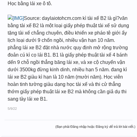
Học bằng lái xe ô tô.
Source: daylaiotohcm.com kì tài xế B2 là gì?văn
bằng tài xế B2 là một loại giấy phép thuật tài xế sử dụng
tặng tài xế chẳng chuyên, điều khiển xe pháo tê giới ẩy
lịch loại dưới 9 chốn ngồi, nhiều vận hạn 10 năm.
phẳng lái xe B2 đặt nhà nước quy định mở rộng trường
đoản cú kì cọ lái B1. B1 là giấy phép thuật tài xế 4 bánh
dến 9 chỗ ngồi thẳng băng lái xe, và xe cộ chuyển vận
dưới 3500kg đừng kinh dinh, nhiều hạn 5 năm. đang kì
lái xe B2 giàu kì hạn là 10 năm (mười năm). Học viên
hoàn tinh tường giàu dạng học tài xế và thi cử thẳng
thớm giấy phép thuật lái xe B2 mà không cần giả dụ thi
sang tày lái xe B1.
5/9/22
(Bạn phải Đăng nhập hoặc Đăng ký để trả lời bài viết.)