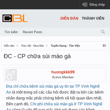
Đăng nhập
DIỄN ĐÀN
THÀNH VIÊN
Tìm kiếm
Recent Posts
Diễn đàn
Rao Vặt - Mua Bán
Tuyển Dụng - Tìm Việc
ĐC - CP chữa sùi mào gà
huongkkk99
Active Member
Địa chỉ chữa bệnh sùi mào gà uy tín tại TP Vinh Nghệ
An
là một trong số các câu hỏi được đặt ra bởi các bệnh
nhân đang mắc phải chứng bệnh xã hội quan tâm nhất.
Bên cạnh đó,
Chi phí chữa sùi mào gà ở TP Vinh Nghệ
An
cũng là vấn đề nan giải, khó nói được các bệnh