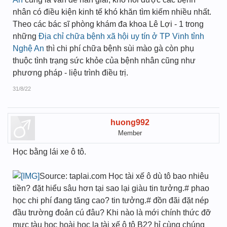
nhân có điều kiện kinh tế khó khăn tìm kiếm nhiều nhất.
Theo các bác sĩ phòng khám đa khoa Lê Lợi - 1 trong
những
Địa chỉ chữa bệnh xã hội uy tín ở TP Vinh tỉnh
Nghệ An
thì chi phí chữa bệnh sùi mào gà còn phụ
thuộc tình trạng sức khỏe của bệnh nhân cũng như
phương pháp - liệu trình điều trị.
31/8/22
huong992
Member
Học bằng lái xe ô tô.
Source: taplai.com Học tài xế ô dù tô bao nhiêu
tiền? đặt hiểu sâu hơn tại sao lại giàu tin tưởng.# phao
học chi phí đang tăng cao? tin tưởng.# đồn đãi đặt nép
đầu trường đoản cú đâu? Khi nào là mới chính thức đỡ
mực tàu học hoài học lạ tài xế ô tô B2? hỉ cùng chúng