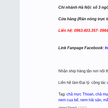
Chi nhánh Hà Nội: số 3 ng
Cửa hàng (Rán nóng trực t
Liên hệ: 0963.403.357- 096
Link Fanpage Facebook:
h
Nhận ship hàng tận nơi nội t
Liên hệ làm Đại lý- cộng tác 
Tag:
chả mực Thoan
,
chả m
nem cua bể
,
nem hải sản
,
mắ
chamucThoan3
,
17/3/23