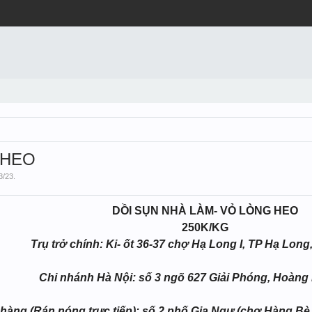
 HEO
3/23
.
DỒI SỤN NHÀ LÀM- VỎ LÒNG HEO
250K/KG
Trụ trở chính: Ki- ốt 36-37 chợ Hạ Long I, TP Hạ Lon
Chi nhánh Hà Nội: số 3 ngõ 627 Giải Phóng, Hoàng 
hàng (Rán nóng trực tiếp): số 2 phố Gia Ngư (chợ Hàng Bè