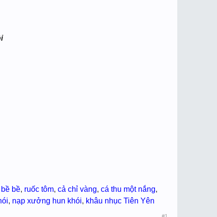
i
,
bề bề
,
ruốc tôm
,
cả chỉ vàng
,
cá thu một nắng
,
hói
,
nạp xưởng hun khói
,
khâu nhục Tiên Yên
#1