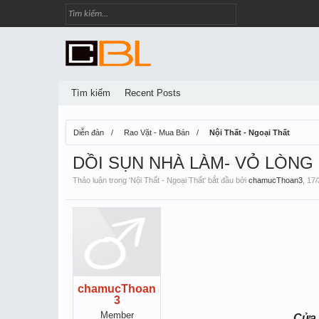
Tìm kiếm
Recent Posts
Diễn đàn
Rao Vặt - Mua Bán
Nội Thất - Ngoại Thất
DỒI SỤN NHÀ LÀM- VỎ LÒNG
Thảo luận trong '
Nội Thất - Ngoại Thất
' bắt đầu bởi
chamucThoan3
,
17/
chamucThoan
3
Member
Cửa 