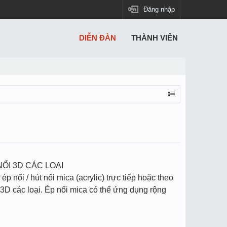
Đăng nhập
DIỄN ĐÀN
THÀNH VIÊN
NỔI 3D CÁC LOẠI
 nổi / hút nổi mica (acrylic) trực tiếp hoặc theo
 3D các loại. Ép nổi mica có thể ứng dụng rộng