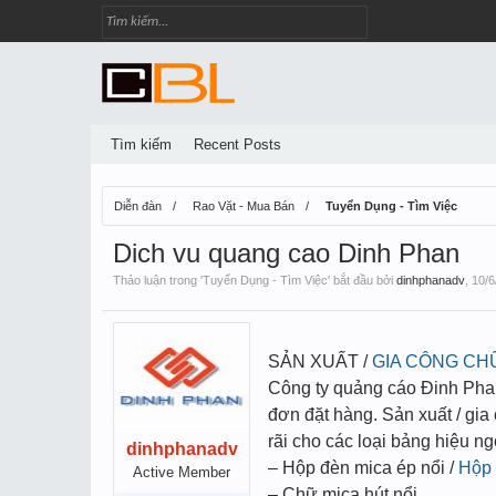
Tìm kiếm
Recent Posts
Diễn đàn
Rao Vặt - Mua Bán
Tuyển Dụng - Tìm Việc
Dich vu quang cao Dinh Phan
Thảo luận trong '
Tuyển Dụng - Tìm Việc
' bắt đầu bởi
dinhphanadv
,
10/6
SẢN XUẤT /
GIA CÔNG CHỮ
Công ty quảng cáo Đinh Phan C
đơn đặt hàng. Sản xuất / gia
rãi cho các loại bảng hiệu ngo
dinhphanadv
– Hộp đèn mica ép nổi /
Hộp 
Active Member
– Chữ mica hút nổi