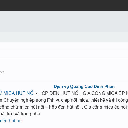
/22
.
Dịch vụ Quảng Cáo Đinh Phan
 MICA HÚT NỔI
- HỘP ĐÈN HÚT NỔI . GIA CÔNG MICA ÉP 
huyên nghiệp trong lĩnh vực ép nổi mica, thiết kế và thi công ép
 công chữ mica hút nổi – hộp đèn hút nổi . Gia công mica ép nổi
ài trời và trong nhà.
đèn hút nổi