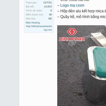
Tham gia:
12/7/21
–
Logo mạ crom
Bài viết:
12,815
– Hộp đèn alu kết hợp mica ép
Thích đã nhận:
0
Điểm thành tích:
36
– Quầy kệ, mô hình bằng mica
Giới tính:
Nữ
Web Hosting
:
http://dinhphanadvertisi
ng.com