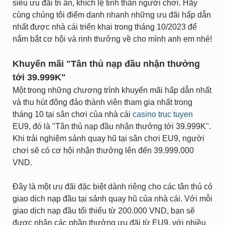
siêu ưu đãi tri ân, khích lệ tinh thần người chơi. Hãy
cùng chúng tôi điểm danh nhanh những ưu đãi hấp dẫn
nhất được nhà cái triển khai trong tháng 10/2023 để
nắm bắt cơ hội và rinh thưởng về cho mình anh em nhé!
Khuyến mãi "Tân thủ nạp đầu nhận thưởng
tới 39.999K"
Một trong những chương trình khuyến mãi hấp dẫn nhất
và thu hút đông đảo thành viên tham gia nhất trong
tháng 10 tại sân chơi của nhà cái
casino truc tuyen
EU9, đó là "Tân thủ nạp đầu nhận thưởng tới 39.999K".
Khi trải nghiệm sảnh quay hũ tại sân chơi EU9, người
chơi sẽ có cơ hội nhận thưởng lên đến 39.999.000
VND.
Đây là một ưu đãi đặc biệt dành riêng cho các tân thủ có
giao dịch nạp đầu tại sảnh quay hũ của nhà cái. Với mỗi
giao dịch nạp đầu tối thiểu từ 200.000 VND, bạn sẽ
được nhận các phần thưởng ưu đãi từ EU9, với nhiều