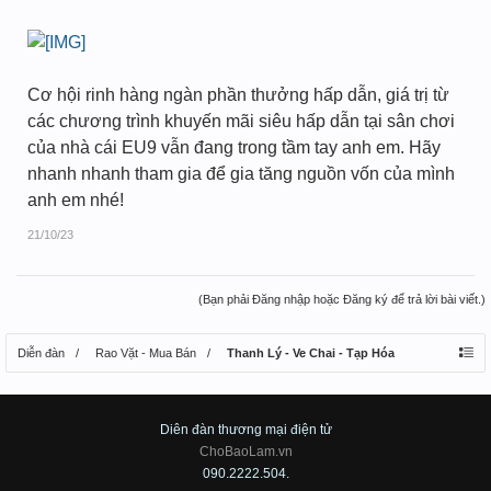
Cơ hội rinh hàng ngàn phần thưởng hấp dẫn, giá trị từ
các chương trình khuyến mãi siêu hấp dẫn tại sân chơi
của nhà cái EU9 vẫn đang trong tầm tay anh em. Hãy
nhanh nhanh tham gia để gia tăng nguồn vốn của mình
anh em nhé!
21/10/23
(Bạn phải Đăng nhập hoặc Đăng ký để trả lời bài viết.)
Diễn đàn
Rao Vặt - Mua Bán
Thanh Lý - Ve Chai - Tạp Hóa
Diên đàn thương mại điện tử
ChoBaoLam.vn
090.2222.504.