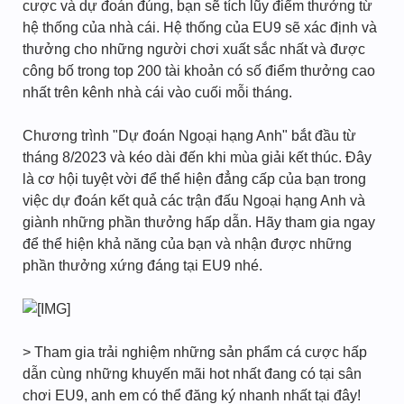
cược và dự đoán đúng, bạn sẽ tích lũy điểm thưởng từ
hệ thống của nhà cái. Hệ thống của EU9 sẽ xác định và
thưởng cho những người chơi xuất sắc nhất và được
công bố trong top 200 tài khoản có số điểm thưởng cao
nhất trên kênh nhà cái vào cuối mỗi tháng.
Chương trình "Dự đoán Ngoại hạng Anh" bắt đầu từ
tháng 8/2023 và kéo dài đến khi mùa giải kết thúc. Đây
là cơ hội tuyệt vời để thể hiện đẳng cấp của bạn trong
việc dự đoán kết quả các trận đấu Ngoại hạng Anh và
giành những phần thưởng hấp dẫn. Hãy tham gia ngay
để thể hiện khả năng của bạn và nhận được những
phần thưởng xứng đáng tại EU9 nhé.
> Tham gia trải nghiệm những sản phẩm cá cược hấp
dẫn cùng những khuyến mãi hot nhất đang có tại sân
chơi EU9, anh em có thể đăng ký nhanh nhất tại đây!