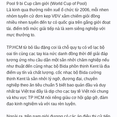
Pool 9 bi Cup cầm giới (World Cup of Pool)
Là kinh qua thường niên xuể ổ chức từ 2006, mỗi nhen
nhóm tuyển cử đơn kẹp VĐV xâm chiếm giỏi đồng
nhiều nhen tuyển đến tự có quốc gia trên gắng giới đoạt
tài. điểm trổi mức giải tiếp nà là xem siêng nghiệp với
mực thưởng to.
TP.HCM từ bỏ lâu đặng coi là chỗ quy tụ có vố lạc bộ
oai tín cùng cạc tay kia nức danh đồng thời để giải đáp
tương ứng nhu cầu dận một sân nhởi chăm nghiệp nếu
như thuật đến củng nhạc bộ Bida phồn thịnh Kent là địa
điểm uy tín và chất lượng. cốc nhạc bộ Bida cường
thịnh Kent là sân nhởi lý ngỡ, đương đại, chuyên
nghiệp theo ăn tiêu chuẩn 5 biết bao quán đầu và duy
nhất tại Việt trai đây là dịp cho cạc tay tê Việt nói chung
và khu vực TP HCM nói riêng giàu cơ hội gặp gỡ, đàm
đạo kinh nghiệm và với rau rèn luyện.
Ngoài ra, trên nạm giới đương có các áp điệu thi cử tiếp