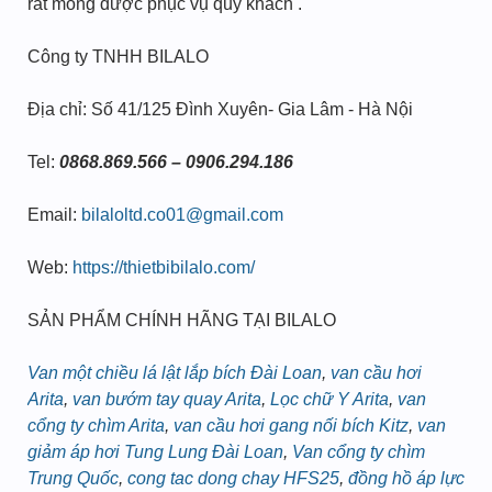
rất mong được phục vụ quý khách .
Công ty TNHH BILALO
Địa chỉ: Số 41/125 Đình Xuyên- Gia Lâm - Hà Nội
Tel:
0868.869.566 – 0906.294.186
Email:
bilaloltd.co01@gmail.com
Web:
https://thietbibilalo.com/
SẢN PHẨM CHÍNH HÃNG TẠI BILALO
Van một chiều lá lật lắp bích Đài Loan
,
van cầu hơi
Arita
,
van bướm tay quay Arita
,
Lọc chữ Y Arita
,
van
cổng ty chìm Arita
,
van cầu hơi gang nối bích Kitz
,
van
giảm áp hơi Tung Lung Đài Loan
,
Van cổng ty chìm
Trung Quốc
,
cong tac dong chay HFS25
,
đồng hồ áp lực