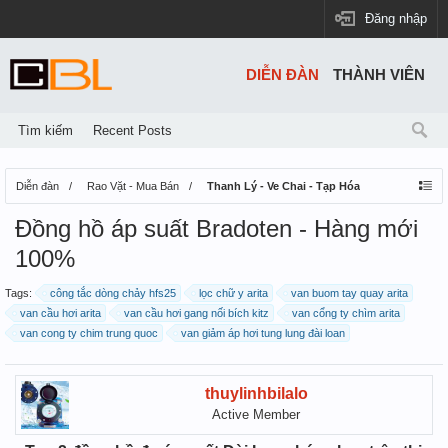
Đăng nhập
DIỄN ĐÀN
THÀNH VIÊN
Tìm kiếm
Recent Posts
Diễn đàn
Rao Vặt - Mua Bán
Thanh Lý - Ve Chai - Tạp Hóa
Đồng hồ áp suất Bradoten - Hàng mới
100%
Tags:
công tắc dòng chảy hfs25
lọc chữ y arita
van buom tay quay arita
van cầu hơi arita
van cầu hơi gang nối bích kitz
van cổng ty chìm arita
van cong ty chim trung quoc
van giảm áp hơi tung lung đài loan
thuylinhbilalo
Active Member