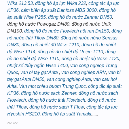
Wika 213.53
,
đồng hồ áp lực Wika 232
,
công tắc áp lực
KP36
,
cảm biến áp suất Danfoss MBS 3000
,
đồng hồ
áp suất Wise P255
,
đồng hồ đo nước Zenner DN50
,
đồng hồ nước Powogaz DN80, đồng hồ nước Unik
DN100,
đồng hồ đo nước Flowtech nối ren Dn150
,
đồng
hồ nước thải Tflow DN80
,
đồng hồ nước nóng Sensus
DN80
,
đồng hồ nhiệt độ Wise T210
,
đồng hồ đo nhiệt
độ Wise T114
,
đồng hồ đo nhiệt độ Unijin T110
,
đồng
hồ đo nhiệt độ Wise T110
,
đồng hồ nhiệt độ Wise T120
,
nhiệt kế thủy ngân Wise T400
,
van cong nghiep Trung
Quoc
,
van bi tay gạt Arita
,
van cong nghiep ARV
,
van bi
tay gat Arita DN50
,
van cong nghiep Arita
,
van cau hoi
Arita
,
Van mot chieu buom Trung Quoc
,
công tắc áp suất
KP36
,
đồng hồ nước sạch Zenner
,
đồng hồ nước sạch
Flowtech
,
đồng hồ nước thải Flowtech
,
đồng hồ nước
thải Tflow
,
đồng hồ nước sạch T Flow
,
công tắc áp lực
Hyoshin HS210
,
đồng hồ áp suất Yamaki
,.....
26/5/22