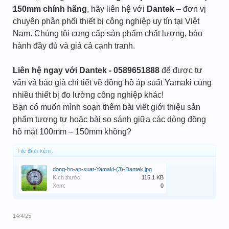
150mm chính hãng
, hãy liên hệ với
Dantek
– đơn vị
chuyên phân phối thiết bị công nghiệp uy tín tại Việt
Nam. Chúng tôi cung cấp sản phẩm chất lượng, bảo
hành đầy đủ và giá cả cạnh tranh.
Liên hệ ngay với Dantek - 0589651888
để được tư
vấn và báo giá chi tiết về đồng hồ áp suất Yamaki cùng
nhiều thiết bị đo lường công nghiệp khác!
Bạn có muốn mình soạn thêm bài viết giới thiệu sản
phẩm tương tự hoặc bài so sánh giữa các dòng đồng
hồ mặt 100mm – 150mm không?
File đính kèm :
dong-ho-ap-suat-Yamaki-(3)-Dantek.jpg
Kích thước:
115.1 KB
Xem:
0
14/4/25