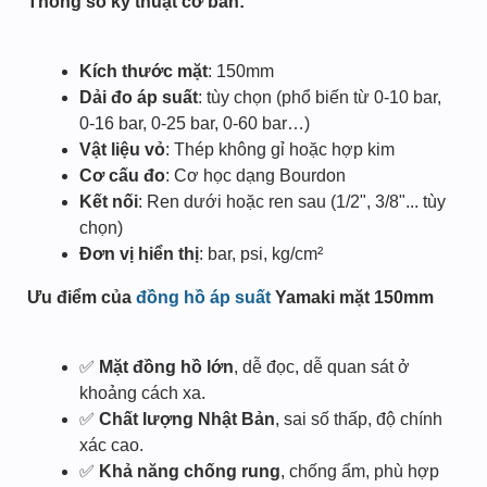
Thông số kỹ thuật cơ bản:
Kích thước mặt
: 150mm
Dải đo áp suất
: tùy chọn (phổ biến từ 0-10 bar,
0-16 bar, 0-25 bar, 0-60 bar…)
Vật liệu vỏ
: Thép không gỉ hoặc hợp kim
Cơ cấu đo
: Cơ học dạng Bourdon
Kết nối
: Ren dưới hoặc ren sau (1/2", 3/8"... tùy
chọn)
Đơn vị hiển thị
: bar, psi, kg/cm²
Ưu điểm của
đồng hồ áp suất
Yamaki mặt 150mm
✅
Mặt đồng hồ lớn
, dễ đọc, dễ quan sát ở
khoảng cách xa.
✅
Chất lượng Nhật Bản
, sai số thấp, độ chính
xác cao.
✅
Khả năng chống rung
, chống ẩm, phù hợp