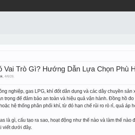
ó Vai Trò Gì? Hướng Dẫn Lựa Chọn Phù H
ek
,
4/6/26
.
ông nghiệp, gas LPG, khí đốt dân dụng và các dây chuyền sản x
an trọng để đảm bảo an toàn và hiệu quả vận hành. Đồng hồ đo áp
ặc hệ thống phân phối khí, từ đó hạn chế rủi ro rò rỉ, quá áp h
as là gì, cấu tạo ra sao, hoạt động như thế nào và làm thế nà
i viết dưới đây.