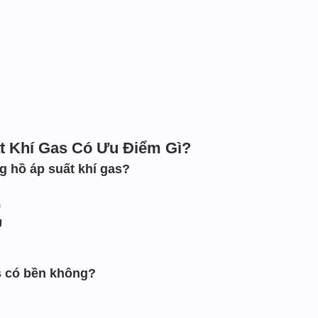
t Khí Gas Có Ưu Điểm Gì?
g hồ áp suất khí gas?
h
g
s có bền không?