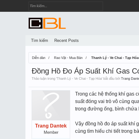
Tìm kiếm
Recent Posts
Diễn đàn
Rao Vặt - Mua Bán
Thanh Lý - Ve Chai - Tạp Hóa
Đồng Hồ Đo Áp Suất Khí Gas C
Thảo luận trong '
Thanh Lý - Ve Chai - Tạp Hóa
' bắt đầu bởi
Trang Dant
Trong các hệ thống khí gas c
suất đóng vai trò vô cùng qu
trong đường ống, bình chứa ho
Vậy đồng hồ đo áp suất khí g
Trang Dantek
cùng tìm hiểu chi tiết trong bà
Member