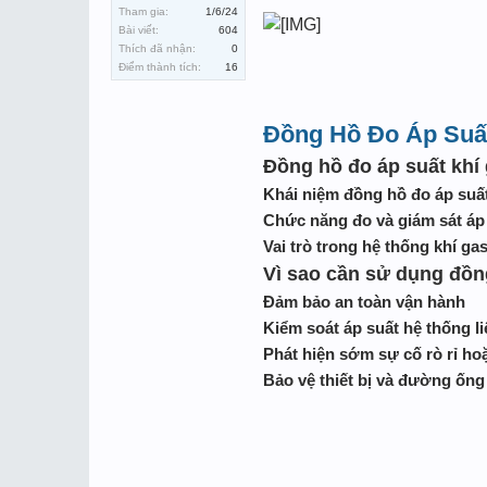
Tham gia:
1/6/24
Bài viết:
604
Thích đã nhận:
0
Điểm thành tích:
16
Đồng Hồ Đo Áp Suấ
Đồng hồ đo áp suất khí g
Khái niệm đồng hồ đo áp suất
Chức năng đo và giám sát áp 
Vai trò trong hệ thống khí g
Vì sao cần sử dụng đồn
Đảm bảo an toàn vận hành
Kiểm soát áp suất hệ thống li
Phát hiện sớm sự cố rò rỉ ho
Bảo vệ thiết bị và đường ống