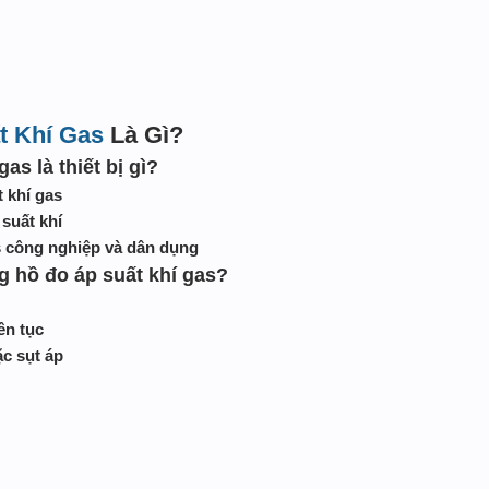
t Khí Gas
Là Gì?
as là thiết bị gì?
 khí gas
suất khí
as công nghiệp và dân dụng
g hồ đo áp suất khí gas?
ên tục
ặc sụt áp