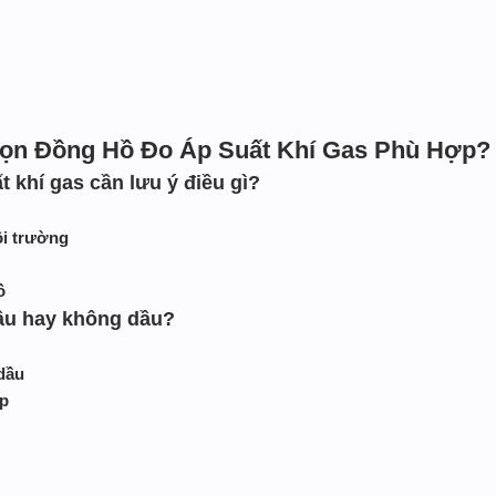
ọn Đồng Hồ Đo Áp Suất Khí Gas Phù Hợp?
 khí gas cần lưu ý điều gì?
ôi trường
ồ
ầu hay không dầu?
dầu
p