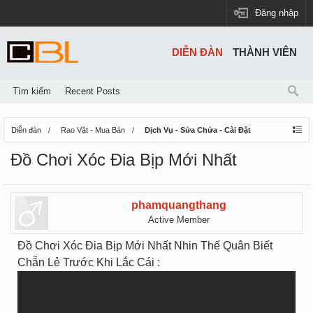
Đăng nhập
DIỄN ĐÀN
THÀNH VIÊN
Tìm kiếm
Recent Posts
Diễn đàn
Rao Vặt - Mua Bán
Dịch Vụ - Sửa Chửa - Cài Đặt
Đồ Chơi Xóc Đia Bịp Mới Nhất
phamquangthang
Active Member
Đồ Chơi Xóc Đia Bịp Mới Nhất Nhin Thế Quân Biết
Chẵn Lẻ Trước Khi Lắc Cái :