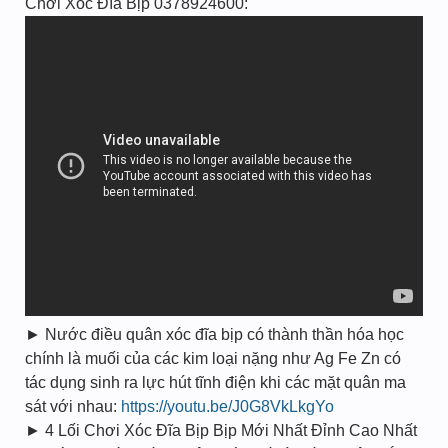
Chơi Xóc Đĩa Bịp 0378924600:
► Nước điều quân xóc đĩa bịp có thành thần hóa học
chính là muối của các kim loại nặng như Ag Fe Zn có
tác dụng sinh ra lực hút tĩnh điện khi các mặt quân ma
sát với nhau:
https://youtu.be/J0G8VkLkgYo
► 4 Lối Chơi Xóc Đĩa Bịp Bịp Mới Nhất Đỉnh Cao Nhất