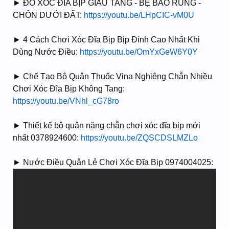
► ĐỒ XÓC ĐĨA BỊP GIẤU TANG - BỆ BÁO RUNG -
CHÔN DƯỚI ĐẤT:
https://youtu.be/LHpCIC-vM0U
► 4 Cách Chơi Xóc Đĩa Bịp Bịp Đỉnh Cao Nhất Khi
Dùng Nước Điều:
https://youtu.be/OmYxGeW6Y0Y
► Chế Tạo Bộ Quân Thuốc Vina Nghiêng Chẵn Nhiều
Chơi Xóc Đĩa Bịp Không Tang:
https://youtu.be/VNhl_cG78ro
► Thiết kế bộ quân nặng chẵn chơi xóc đĩa bịp mới
nhất 0378924600:
https://youtu.be/ZQSCDSLMZLo
► Nước Điều Quân Lẻ Chơi Xóc Đĩa Bịp 0974004025: