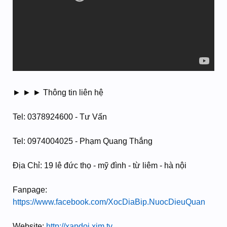
► ► ► Thông tin liên hệ
Tel: 0378924600 - Tư Vấn
Tel: 0974004025 - Phạm Quang Thắng
Địa Chỉ: 19 lê đức thọ - mỹ đình - từ liêm - hà nội
Fanpage:
https://www.facebook.com/XocDiaBip.NuocDieuQuan
Website:
http://xapdoi.xim.tv