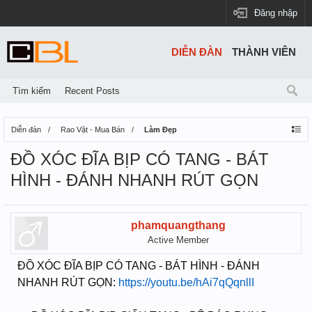
Đăng nhập
DIỄN ĐÀN
THÀNH VIÊN
Tìm kiếm
Recent Posts
Diễn đàn
Rao Vặt - Mua Bán
Làm Đẹp
ĐỒ XÓC ĐĨA BỊP CÓ TANG - BÁT
HÌNH - ĐÁNH NHANH RÚT GỌN
phamquangthang
Active Member
ĐỒ XÓC ĐĨA BỊP CÓ TANG - BÁT HÌNH - ĐÁNH
NHANH RÚT GỌN:
https://youtu.be/hAi7qQqnllI