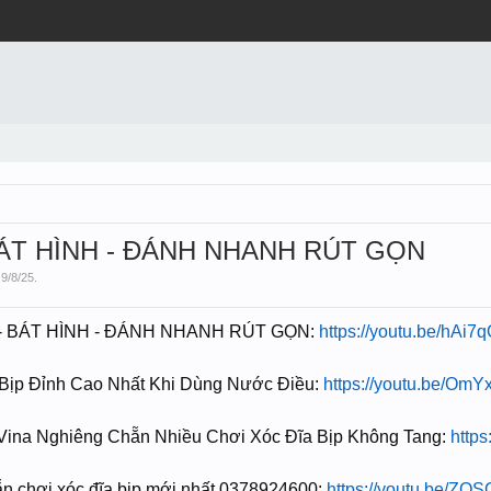
BÁT HÌNH - ĐÁNH NHANH RÚT GỌN
,
9/8/25
.
G - BÁT HÌNH - ĐÁNH NHANH RÚT GỌN:
https://youtu.be/hAi7q
Bịp Đỉnh Cao Nhất Khi Dùng Nước Điều:
https://youtu.be/O
Vina Nghiêng Chẵn Nhiều Chơi Xóc Đĩa Bịp Không Tang:
http
̃n chơi xóc đĩa bịp mới nhất 0378924600:
https://youtu.be/Z