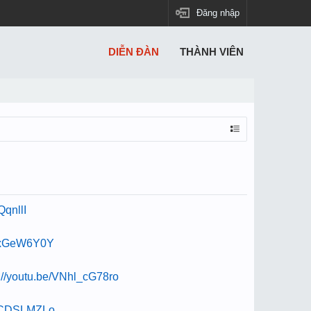
Đăng nhập
DIỄN ĐÀN
THÀNH VIÊN
QqnllI
mYxGeW6Y0Y
s://youtu.be/VNhl_cG78ro
QSCDSLMZLo