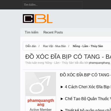
Tìm kiếm
Recent Posts
Diễn đàn
Rao Vặt - Mua Bán
Nông - Lâm - Thủy Sản
ĐỒ XÓC ĐĨA BỊP CÓ TANG - 
Thảo luận trong '
Nông - Lâm - Thủy Sản
' bắt đầu bởi
phamquangthang
ĐỒ XÓC ĐĨA BỊP CÓ TAN
► 4 Cách Chơi Xóc Đĩa Bịp 
► Chế Tạo Bộ Quân Thuốc 
phamquangth
ang
Active Member
► Thiết kế bộ quân nặng chă