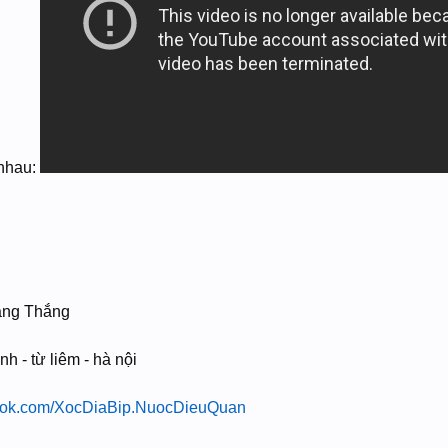
i nhau:
ang Thắng
nh - từ liêm - hà nội
book.com/XocDiaBip.NuocDieuQuan