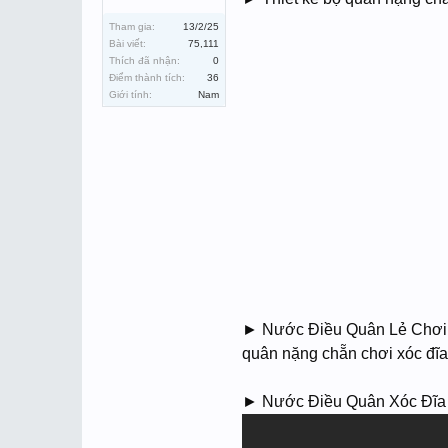
Tham gia:
13/2/25
Bài viết:
75,111
Thích đã nhận:
0
Điểm thành tích:
36
Giới tính:
Nam
► Nước Điều Quân Lẻ Chơi 
quân nặng chẵn chơi xóc đĩ
► Nước Điều Quân Xóc Đĩa Bị