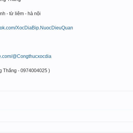
nh - từ liêm - hà nội
book.com/XocDiaBip.NuocDieuQuan
be.com/@Congthucxocdia
g Thắng - 0974004025 )