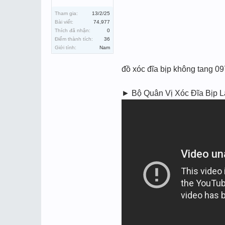
Tham gia:
13/2/25
Bài viết:
74,977
Thích đã nhận:
0
Điểm thành tích:
36
Giới tính:
Nam
đồ xóc đĩa bịp không tang
► Bộ Quân Vị Xóc Đĩa Bịp