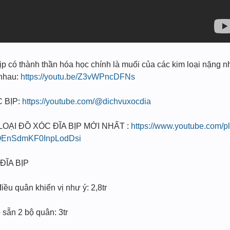
 có thành thần hóa học chính là muối của các kim loại nặng n
i nhau:
https://youtu.be/Z3vWPncDFNs
 BỊP:
https://youtube.com/@dichvuxocdia
I ĐỒ XÓC ĐĨA BỊP MỚI NHẤT :
https://www.youtube.com/pl
EnSdmKF0InpLodDsi
ĐĨA BỊP
ều quân khiển vị như ý: 2,8tr
sẵn 2 bộ quân: 3tr