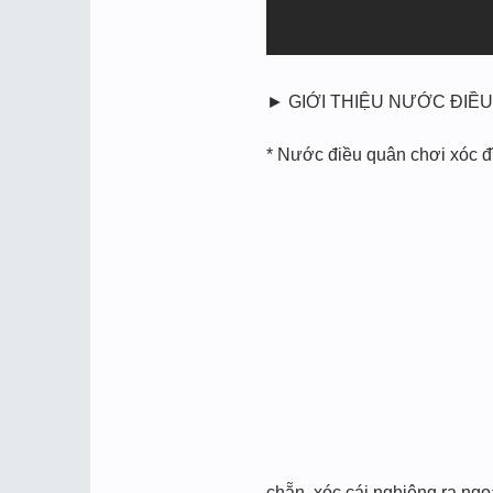
► GIỚI THIỆU NƯỚC ĐIỀU
* Nước điều quân chơi xóc đĩ
chẵn, xóc cái nghiêng ra ngoà