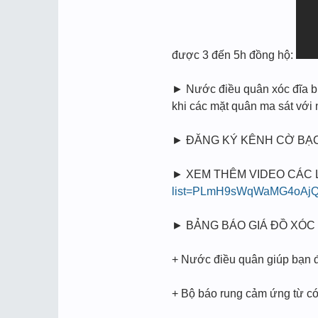
được 3 đến 5h đồng hộ:
► Nước điều quân xóc đĩa bịp
khi các mặt quân ma sát vớ
► ĐĂNG KÝ KÊNH CỜ BẠC
► XEM THÊM VIDEO CÁC LOẠ
list=PLmH9sWqWaMG4oAjQ
► BẢNG BÁO GIÁ ĐỒ XÓC 
+ Nước điều quân giúp bạn đi
+ Bộ báo rung cảm ứng từ có 