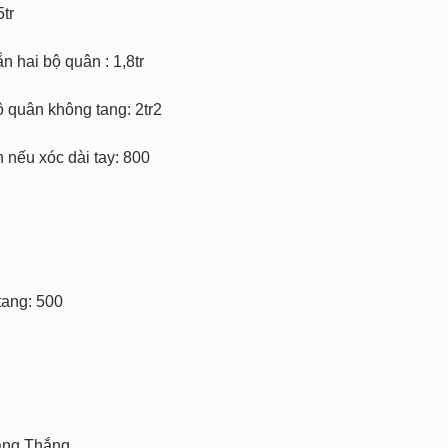
5tr
 hai bộ quân : 1,8tr
 quân không tang: 2tr2
n nếu xóc dài tay: 800
ang: 500
ang Thắng