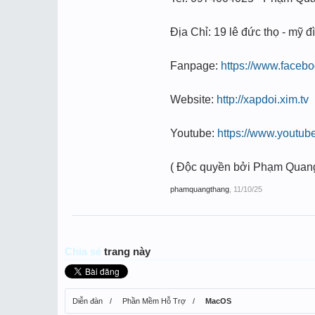
Địa Chỉ: 19 lê đức thọ - mỹ đì
Fanpage:
https://www.face
Website:
http://xapdoi.xim.tv
Youtube:
https://www.youtu
( Độc quyền bởi Phạm Quan
phamquangthang
,
11/10/25
Chia sẻ
trang này
Diễn đàn
Phần Mềm Hỗ Trợ
MacOS