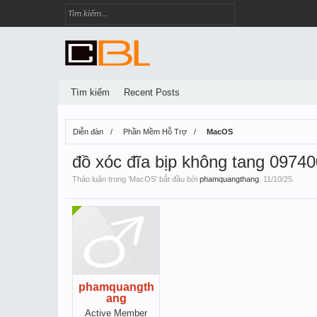
Tìm kiếm
Recent Posts
Diễn đàn
Phần Mềm Hỗ Trợ
MacOS
đồ xóc đĩa bịp không tang 097
Thảo luận trong '
MacOS
' bắt đầu bởi
phamquangthang
,
11/10/25
.
phamquangth
ang
Active Member