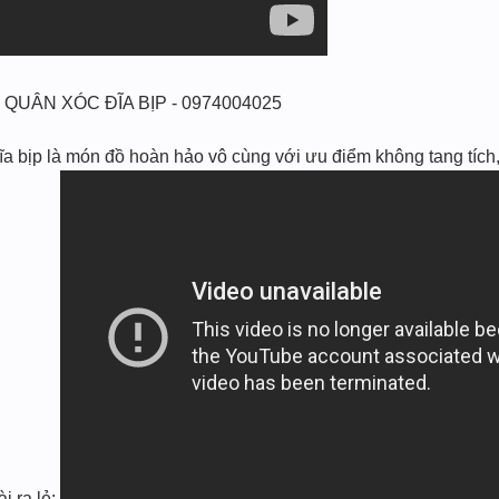
 QUÂN XÓC ĐĨA BỊP - 0974004025
a bịp là món đồ hoàn hảo vô cùng với ưu điểm không tang tích, 
i ra lẻ: