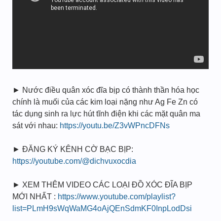
► Nước điều quân xóc đĩa bịp có thành thần hóa học
chính là muối của các kim loại nặng như Ag Fe Zn có
tác dụng sinh ra lực hút tĩnh điện khi các mặt quân ma
sát với nhau:
https://youtu.be/Z3vWPncDFNs
► ĐĂNG KÝ KÊNH CỜ BẠC BỊP:
https://youtube.com/@dichvuxocdia
► XEM THÊM VIDEO CÁC LOẠI ĐỒ XÓC ĐĨA BỊP
MỚI NHẤT :
https://www.youtube.com/playlist?
list=PLmH9sWqWaMG4oAjQEnSdmKF0InpLodDsi