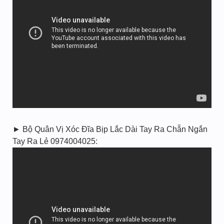
► Bộ Quân Vị Xóc Đĩa Bịp Lắc Dài Tay Ra Chẵn Ngắn
Tay Ra Lẻ 0974004025: