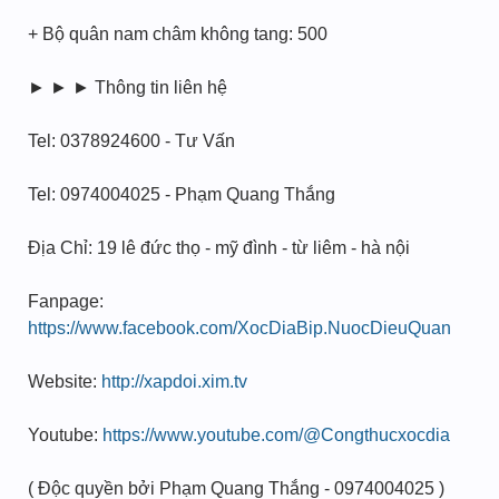
+ Bộ quân nam châm không tang: 500
► ► ► Thông tin liên hệ
Tel: 0378924600 - Tư Vấn
Tel: 0974004025 - Phạm Quang Thắng
Địa Chỉ: 19 lê đức thọ - mỹ đình - từ liêm - hà nội
Fanpage:
https://www.facebook.com/XocDiaBip.NuocDieuQuan
Website:
http://xapdoi.xim.tv
Youtube:
https://www.youtube.com/@Congthucxocdia
( Độc quyền bởi Phạm Quang Thắng - 0974004025 )