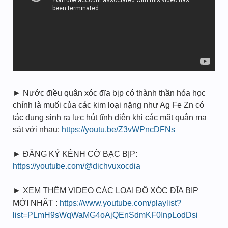
► Nước điều quân xóc đĩa bịp có thành thần hóa học
chính là muối của các kim loại nặng như Ag Fe Zn có
tác dụng sinh ra lực hút tĩnh điện khi các mặt quân ma
sát với nhau:
https://youtu.be/Z3vWPncDFNs
► ĐĂNG KÝ KÊNH CỜ BẠC BỊP:
https://youtube.com/@dichvuxocdia
► XEM THÊM VIDEO CÁC LOẠI ĐỒ XÓC ĐĨA BỊP
MỚI NHẤT :
https://www.youtube.com/playlist?
list=PLmH9sWqWaMG4oAjQEnSdmKF0InpLodDsi