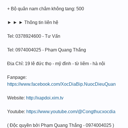
+ Bộ quân nam châm không tang: 500
► ► ► Thông tin liên hệ
Tel: 0378924600 - Tư Vấn
Tel: 0974004025 - Phạm Quang Thắng
Địa Chỉ: 19 lê đức thọ - mỹ đình - từ liêm - hà nội
Fanpage:
https://www.facebook.com/XocDiaBip.NuocDieuQuan
Website:
http://xapdoi.xim.tv
Youtube:
https://www.youtube.com/@Congthucxocdia
( Độc quyền bởi Phạm Quang Thắng - 0974004025 )