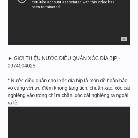
► GIỚI THIỆU NƯỚC ĐIỀU QUÂN XÓC ĐĨA BỊP -
0974004025
* Nước điều quân chơi xóc đĩa bịp là món đồ hoàn hảo
vô cùng với ưu điểm không tang tích, chuẩn xác, xóc cái
nghiêng vào trong chỉ ra chẵn, xóc cái nghiêng ra ngoài
ra lẻ: