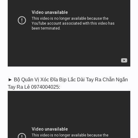
► Bộ Quân Vị Xóc Đĩa Bịp Lắc Dài Tay Ra Chẵn Ngắn
Tay Ra Lẻ 0974004025: