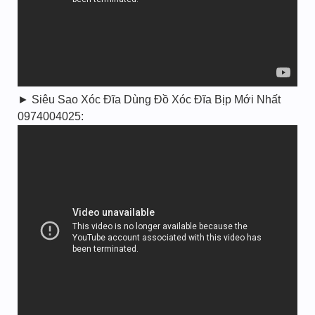
► Siêu Sao Xóc Đĩa Dùng Đồ Xóc Đĩa Bịp Mới Nhất
0974004025: