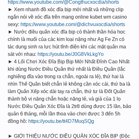
https://www.youtube.com/@Congthucxocdia/shorts
► Xem nhanh đồ xóc đĩa bịp mới nhất và những clip
ngắn nói về xóc đĩa trên mạng online kubet wm casino
sexy:
https://www.youtube.com/@dichvuxocdia/shorts
► Nước điều quân xóc đĩa bịp có thành thần hóa học
chính là muối của các kim loại nặng như Ag Fe Zn có
tác dụng sinh ra lực hút tĩnh điện khi các mặt quân ma
sát với nhau:
https://youtu.be/J0G8VkLkgYo
► 4 Lối Chơi Xóc Đĩa Bịp Bịp Mới Nhất Đỉnh Cao Nhất
khi dùng Nước Điều Quân thứ nhất là Điều Quân (lắc
nghiêng đĩa vào trong ra chẵn, ngoài ra lẻ), thứ hai là
nhìn Thế Quân biết chẵn lẻ không cần xóc cái, thứ ba là
làm Quân Xếp xóc dài tay ra chẵn, thứ tư là Đốt Quân
thành bộ vị nặng chẵn hoặc nặng lẻ, và giá của 1 lọ
Nước Điều Quân Xóc Đĩa là 2tr8 dùng được 15 lần, bảo
quản 6 tháng, mỗi lần thoa vào chơi được 3 đến 5h
đồng hồ:
https://youtu.be/tt4D7MuqSQg
► GIỚI THIỆU NƯỚC ĐIỀU QUÂN XÓC ĐĨA BỊP (Độc