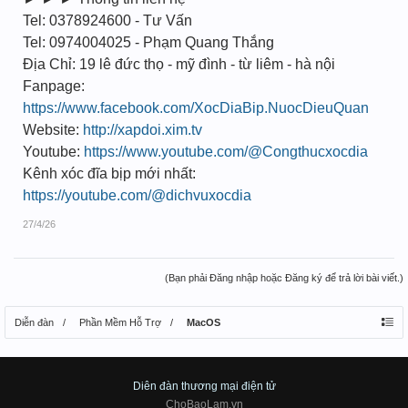
Tel: 0378924600 - Tư Vấn
Tel: 0974004025 - Phạm Quang Thắng
Địa Chỉ: 19 lê đức thọ - mỹ đình - từ liêm - hà nội
Fanpage:
https://www.facebook.com/XocDiaBip.NuocDieuQuan
Website:
http://xapdoi.xim.tv
Youtube:
https://www.youtube.com/@Congthucxocdia
Kênh xóc đĩa bịp mới nhất:
https://youtube.com/@dichvuxocdia
27/4/26
(Bạn phải Đăng nhập hoặc Đăng ký để trả lời bài viết.)
Diễn đàn
Phần Mềm Hỗ Trợ
MacOS
Diên đàn thương mại điện tử
ChoBaoLam.vn