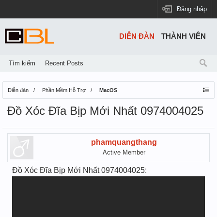
Đăng nhập
DIỄN ĐÀN
THÀNH VIÊN
Tìm kiếm
Recent Posts
Diễn đàn
Phần Mềm Hỗ Trợ
MacOS
Đồ Xóc Đĩa Bịp Mới Nhất 0974004025
phamquangthang
Active Member
Đồ Xóc Đĩa Bịp Mới Nhất 0974004025: