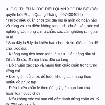
► GIỚI THIỆU NƯỚC ĐIỀU QUÂN XÓC ĐĨA BỊP (Độc
quyền bởi Phạm Quang Thắng - 0974004025)
* Nước điều quân chơi xóc đĩa bịp là món đồ hoàn hảo
vô cùng với ưu điểm không tang tích, chuẩn xác, xóc cái
nghiêng vào trong chỉ ra chẵn, xóc cái nghiêng ra ngoài
ra lẻ
* Sau đây là 5 lý do khiến bạn chọn Nước điều quân để
chơi xóc đĩa:
+ Không tang tích hoàn toàn là sự ưu tiên hàng đầu vì
tất cả đồ xóc đĩa bịp khác đều có tang
+ Độ chuẩn xác cao và mang tính chắc chắn trong từng
tiếng cái
+ Đơn giản, dễ chơi, dễ luồn, không cần mang theo
nhiều đồ phức tạp
+ Điều khiển chẵn lẻ theo đúng ý giúp bạn làm chủ
hoàn toàn cuộc chơi
+ Nếu không xóc cái bạn chỉ việc đánh đứng chẵn với tỷ
lệ 70% vốn có sẵn