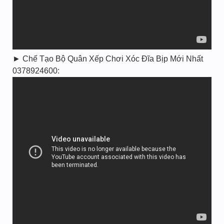
► Chế Tạo Bộ Quân Xếp Chơi Xóc Đĩa Bịp Mới Nhất
0378924600: