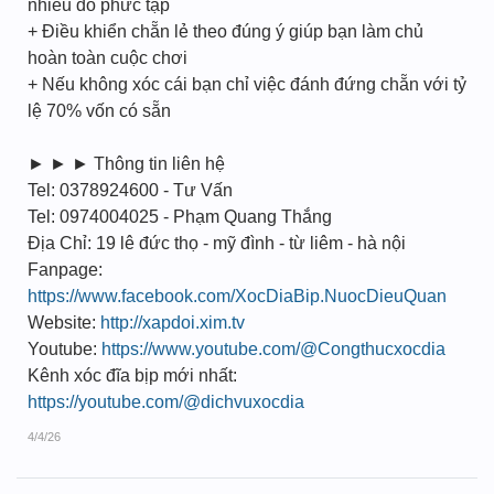
nhiều đồ phức tạp
+ Điều khiển chẵn lẻ theo đúng ý giúp bạn làm chủ
hoàn toàn cuộc chơi
+ Nếu không xóc cái bạn chỉ việc đánh đứng chẵn với tỷ
lệ 70% vốn có sẵn
► ► ► Thông tin liên hệ
Tel: 0378924600 - Tư Vấn
Tel: 0974004025 - Phạm Quang Thắng
Địa Chỉ: 19 lê đức thọ - mỹ đình - từ liêm - hà nội
Fanpage:
https://www.facebook.com/XocDiaBip.NuocDieuQuan
Website:
http://xapdoi.xim.tv
Youtube:
https://www.youtube.com/@Congthucxocdia
Kênh xóc đĩa bịp mới nhất:
https://youtube.com/@dichvuxocdia
4/4/26