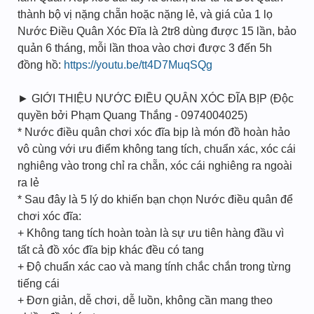
thành bộ vị nặng chẵn hoặc nặng lẻ, và giá của 1 lọ
Nước Điều Quân Xóc Đĩa là 2tr8 dùng được 15 lần, bảo
quản 6 tháng, mỗi lần thoa vào chơi được 3 đến 5h
đồng hồ:
https://youtu.be/tt4D7MuqSQg
► GIỚI THIỆU NƯỚC ĐIỀU QUÂN XÓC ĐĨA BỊP (Độc
quyền bởi Phạm Quang Thắng - 0974004025)
* Nước điều quân chơi xóc đĩa bịp là món đồ hoàn hảo
vô cùng với ưu điểm không tang tích, chuẩn xác, xóc cái
nghiêng vào trong chỉ ra chẵn, xóc cái nghiêng ra ngoài
ra lẻ
* Sau đây là 5 lý do khiến bạn chọn Nước điều quân để
chơi xóc đĩa:
+ Không tang tích hoàn toàn là sự ưu tiên hàng đầu vì
tất cả đồ xóc đĩa bịp khác đều có tang
+ Độ chuẩn xác cao và mang tính chắc chắn trong từng
tiếng cái
+ Đơn giản, dễ chơi, dễ luồn, không cần mang theo