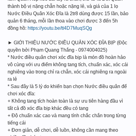
thành bộ vị nặng chẵn hoặc nặng lẻ, và giá của 1 lọ
Nước Điều Quân Xóc Đĩa là 2tr8 dùng được 15 lần, bảo
quản 6 tháng, mỗi lần thoa vào chơi được 3 đến 5h
đồng hồ:
https://youtu.be/tt4D7MuqSQg
► GIỚI THIỆU NƯỚC ĐIỀU QUÂN XÓC ĐĨA BỊP (Độc
quyền bởi Phạm Quang Thắng - 0974004025)
* Nước điều quân chơi xóc đĩa bịp là món đồ hoàn hảo
vô cùng với ưu điểm không tang tích, chuẩn xác, xóc cái
nghiêng vào trong chỉ ra chẵn, xóc cái nghiêng ra ngoài
ra lẻ
* Sau đây là 5 lý do khiến bạn chọn Nước điều quân để
chơi xóc đĩa:
+ Không tang tích hoàn toàn là sự ưu tiên hàng đầu vì
tất cả đồ xóc đĩa bịp khác đều có tang
+ Độ chuẩn xác cao và mang tính chắc chắn trong từng
tiếng cái
+ Đơn giản, dễ chơi, dễ luồn, không cần mang theo