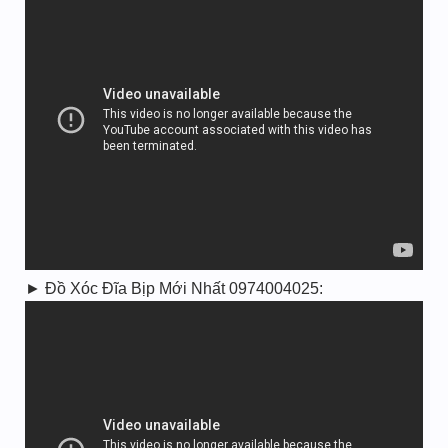
► Đồ Xóc Đĩa Bịp Mới Nhất 0974004025: