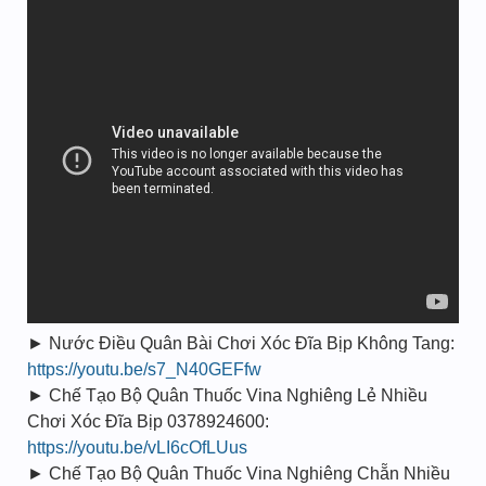
► Nước Điều Quân Bài Chơi Xóc Đĩa Bịp Không Tang:
https://youtu.be/s7_N40GEFfw
► Chế Tạo Bộ Quân Thuốc Vina Nghiêng Lẻ Nhiều
Chơi Xóc Đĩa Bịp 0378924600:
https://youtu.be/vLI6cOfLUus
► Chế Tạo Bộ Quân Thuốc Vina Nghiêng Chẵn Nhiều