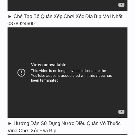
► Chế Tạo Bộ Quân Xếp Chơi Xóc Đĩa Bịp Mới Nhất
0378924600:
► Hướng Dẫn Sử Dụng Nước Điều Quân Vỏ Thuốc
Vina Chơi Xóc Đĩa Bịp: