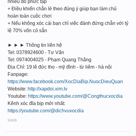
nhiều đồ phức tạp
+ Điều khiển chẵn lẻ theo đúng ý giúp bạn làm chủ
hoàn toàn cuộc chơi
+ Nếu không xóc cái bạn chỉ việc đánh đứng chẵn với tỷ
lệ 70% vốn có sẵn
► ► ► Thông tin liên hệ
Tel: 0378924600 - Tư Vấn
Tel: 0974004025 - Phạm Quang Thắng
Địa Chỉ: 19 lê đức thọ - mỹ đình - từ liêm - hà nội
Fanpage:
https://www.facebook.com/XocDiaBip.NuocDieuQuan
Website:
http://xapdoi.xim.tv
Youtube:
https://www.youtube.com/@Congthucxocdia
Kênh xóc đĩa bịp mới nhất:
https://youtube.com/@dichvuxocdia
5/4/26