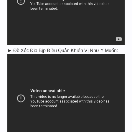
► Đồ Xóc Đĩa Bịp Điều Quân Khiển Vị Như Ý Muốn: