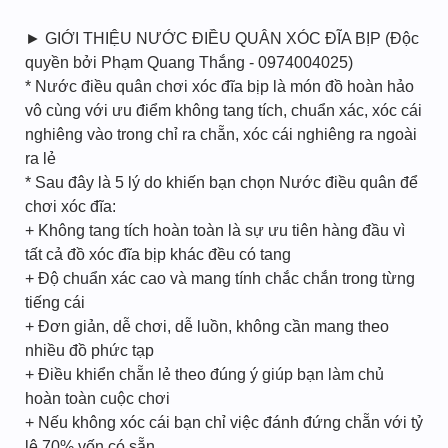
► GIỚI THIỆU NƯỚC ĐIỀU QUÂN XÓC ĐĨA BỊP (Độc
quyền bởi Phạm Quang Thắng - 0974004025)
* Nước điều quân chơi xóc đĩa bịp là món đồ hoàn hảo
vô cùng với ưu điểm không tang tích, chuẩn xác, xóc cái
nghiêng vào trong chỉ ra chẵn, xóc cái nghiêng ra ngoài
ra lẻ
* Sau đây là 5 lý do khiến bạn chọn Nước điều quân để
chơi xóc đĩa:
+ Không tang tích hoàn toàn là sự ưu tiên hàng đầu vì
tất cả đồ xóc đĩa bịp khác đều có tang
+ Độ chuẩn xác cao và mang tính chắc chắn trong từng
tiếng cái
+ Đơn giản, dễ chơi, dễ luồn, không cần mang theo
nhiều đồ phức tạp
+ Điều khiển chẵn lẻ theo đúng ý giúp bạn làm chủ
hoàn toàn cuộc chơi
+ Nếu không xóc cái bạn chỉ việc đánh đứng chẵn với tỷ
lệ 70% vốn có sẵn