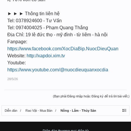
► ► ► Thông tin liên hệ
Tel: 0378924600 - Tư Vấn
Tel: 0974004025 - Phạm Quang Thắng
Địa Chỉ: 19 lê đức thọ - mỹ đình - từ liêm - hà nội
Fanpage:
https://www.facebook.com/XocDiaBip.NuocDieuQuan
Website:
http://xapdoi.xim.tv
Youtube:
https://www.youtube.com/@nuocdieuquanxocdia
28/5/26
(Bạn phải Đăng nhập hoặc Đăng ký để trả lời bài viết.)
Diễn đàn
Rao Vặt - Mua Bán
Nông - Lâm - Thủy Sản