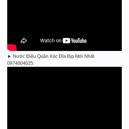
► Nước Điều Quân Xóc Đĩa Bịp Mới Nhất
0974004025: