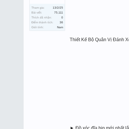
Tham gia:
13/2/25
Bài viết:
75,111
Thích đã nhận:
0
Điểm thành tích:
36
Giới tính:
Nam
Thiết Kế Bộ Quân Vị Đánh X
► Đồ xóc đĩa bịp mới nhất l