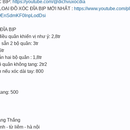
 BỊP:
https://youtube.com/@dichvuxocdia
I ĐỒ XÓC ĐĨA BỊP MỚI NHẤT :
https://www.youtube.com/pl
EnSdmKF0InpLodDsi
ĐĨA BỊP
ều quân khiển vị như ý: 2,8tr
sẵn 2 bộ quân: 3tr
5tr
 hai bộ quân : 1,8tr
 quân không tang: 2tr2
n nếu xóc dài tay: 800
ang: 500
ang Thắng
nh - từ liêm - hà nội