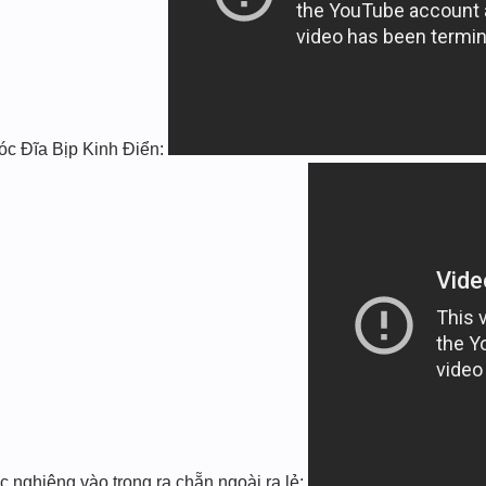
óc Đĩa Bịp Kinh Điển:
ắc nghiêng vào trong ra chẵn ngoài ra lẻ: