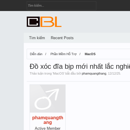
Tìm kiếm
Recent Posts
Diễn đàn
Phần Mềm Hỗ Trợ
MacOS
Đồ xóc đĩa bịp mới nhất lắc ngh
Thảo luận trong '
MacOS
' bắt đầu bởi
phamquangthang
,
12/12/25
.
phamquangth
ang
Active Member