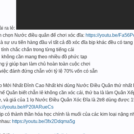
i ra lẻ:
ạn chọn Nước điều quân để chơi xóc đĩa:
https://youtu.be/Fa56
à sự ưu tiên hàng đầu vì tất cả đồ xóc đĩa bịp khác đều có tang
ính chắc chắn trong từng tiếng cái
n, không cần mang theo nhiều đồ phức tạp
úng ý giúp bạn làm chủ hoàn toàn cuộc chơi
 việc đánh đứng chẵn với tỷ lệ 70% vốn có sẵn
̣p Mới Nhất Đỉnh Cao Nhất khi dùng Nước Điều Quân thứ nhất l
 Thế Quân biết chẵn lẻ không cần xóc cái, thứ ba là làm Quân Xế
ẻ, và giá của 1 lọ Nước Điều Quân Xóc Đĩa là 2tr8 dùng được 1
s://youtu.be/rP20lARueCs
 có thành thần hóa học chính là muối của các kim loại nặng n
i nhau:
https://youtu.be/3fx2Ddqma5g