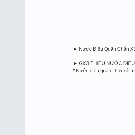
► Nước Điều Quân Chắn Xóc
► GIỚI THIỆU NƯỚC ĐIỀU
* Nước điều quân chơi xóc đĩ