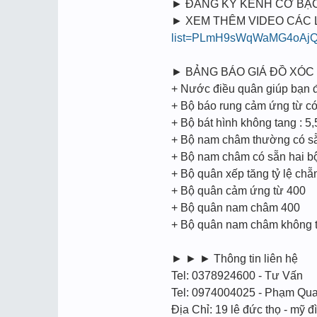
► ĐĂNG KÝ KÊNH CỜ BẠC
► XEM THÊM VIDEO CÁC LOẠ
list=PLmH9sWqWaMG4oAjQ
► BẢNG BÁO GIÁ ĐỒ XÓC 
+ Nước điều quân giúp bạn đi
+ Bộ báo rung cảm ứng từ có 
+ Bộ bát hình không tang : 5,
+ Bộ nam châm thường có sẵn
+ Bộ nam châm có sẵn hai bộ
+ Bộ quân xếp tăng tỷ lệ chẵ
+ Bộ quân cảm ứng từ 400
+ Bộ quân nam châm 400
+ Bộ quân nam châm không t
► ► ► Thông tin liên hệ
Tel: 0378924600 - Tư Vấn
Tel: 0974004025 - Phạm Qu
Địa Chỉ: 19 lê đức thọ - mỹ đì