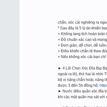
chẵn, xóc cái nghiêng ra ngoà
* Sau đây là 5 lý do khiến b
+ Không tang tích hoàn toàn l
+ Độ chuẩn xác cao và mang t
+ Đơn giản, dễ chơi, dễ luồ
+ Điều khiển chẵn lẻ theo đ
+ Nếu không xóc cái bạn chỉ
► 4 Lối Chơi Xóc Đĩa Bịp Bi
ngoài ra lẻ), thứ hai là nhìn
bộ vị nặng chẵn hoặc nặng l
được 3 đến 5h đồng hộ:
http
► Nước điều quân xóc đĩa bịp
khi các mặt quân ma sát vớ