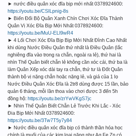
► nước điều quân xóc đĩa bịp mới nhất 0378924600:
https://youtu.be/CSlLpnig-8s
► Biến Đổi Bộ Quân Xanh Chín Chơi Xóc Đĩa Thành
Quân Vị Xóc Đĩa Bịp Mới Nhất 0378924600:
https://youtu.be/MuU-ELI9wR4
► 4 Lối Chơi Xóc Đĩa Bịp Bịp Mới Nhất Đỉnh Cao Nhất
khi dùng Nước Điều Quân thứ nhất là Điều Quân (lắc
nghiêng đĩa vào trong ra chẵn, ngoài ra lẻ), thứ hai là
nhìn Thế Quân biết chẵn lẻ không cần xóc cái, thứ ba là
làm Quân Xếp xóc dài tay ra chẵn, thứ tư là Đốt Quân
thành bộ vị nặng chẵn hoặc nặng lẻ, và giá của 1 lọ
Nước Điều Quân Xóc Đĩa là 2tr8 dùng được 15 lần, bảo
quản 6 tháng, mỗi lần thoa vào chơi được 3 đến 5h
đồng hộ:
https://youtu.be/zrYwVKgS7jc
► Nhin Thế Quân Biết Chẵn Lẻ Trước Khi Lắc - Xóc
Đia Bịp Mới Nhất 0378924600:
https://youtu.be/3Tw7T5y7y84
► Nước điều quân xóc đĩa bịp có thành thần hóa học
chính là muối của các kim loại nặng như Ag Fe Zn có