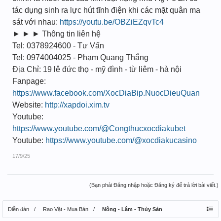
tác dụng sinh ra lực hút tĩnh điện khi các mặt quân ma
sát với nhau:
https://youtu.be/OBZiEZqvTc4
► ► ► Thông tin liên hệ
Tel: 0378924600 - Tư Vấn
Tel: 0974004025 - Phạm Quang Thắng
Địa Chỉ: 19 lê đức thọ - mỹ đình - từ liêm - hà nội
Fanpage:
https://www.facebook.com/XocDiaBip.NuocDieuQuan
Website:
http://xapdoi.xim.tv
Youtube:
https://www.youtube.com/@Congthucxocdiakubet
Youtube:
https://www.youtube.com/@xocdiakucasino
17/9/25
(Bạn phải Đăng nhập hoặc Đăng ký để trả lời bài viết.)
Diễn đàn
Rao Vặt - Mua Bán
Nông - Lâm - Thủy Sản