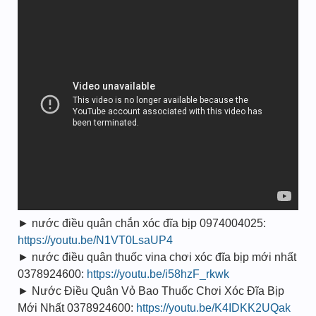
► nước điều quân chắn xóc đĩa bịp 0974004025:
https://youtu.be/N1VT0LsaUP4
► nước điều quân thuốc vina chơi xóc đĩa bịp mới nhất
0378924600:
https://youtu.be/i58hzF_rkwk
► Nước Điều Quân Vỏ Bao Thuốc Chơi Xóc Đĩa Bịp
Mới Nhất 0378924600:
https://youtu.be/K4IDKK2UQak