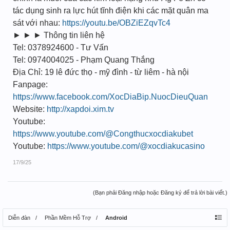
tác dụng sinh ra lực hút tĩnh điện khi các mặt quân ma
sát với nhau:
https://youtu.be/OBZiEZqvTc4
► ► ► Thông tin liên hệ
Tel: 0378924600 - Tư Vấn
Tel: 0974004025 - Phạm Quang Thắng
Địa Chỉ: 19 lê đức thọ - mỹ đình - từ liêm - hà nội
Fanpage:
https://www.facebook.com/XocDiaBip.NuocDieuQuan
Website:
http://xapdoi.xim.tv
Youtube:
https://www.youtube.com/@Congthucxocdiakubet
Youtube:
https://www.youtube.com/@xocdiakucasino
17/9/25
(Bạn phải Đăng nhập hoặc Đăng ký để trả lời bài viết.)
Diễn đàn
Phần Mềm Hỗ Trợ
Android