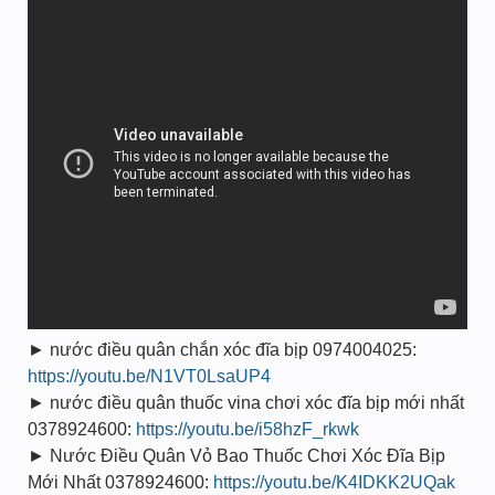
► nước điều quân chắn xóc đĩa bịp 0974004025:
https://youtu.be/N1VT0LsaUP4
► nước điều quân thuốc vina chơi xóc đĩa bịp mới nhất
0378924600:
https://youtu.be/i58hzF_rkwk
► Nước Điều Quân Vỏ Bao Thuốc Chơi Xóc Đĩa Bịp
Mới Nhất 0378924600:
https://youtu.be/K4IDKK2UQak