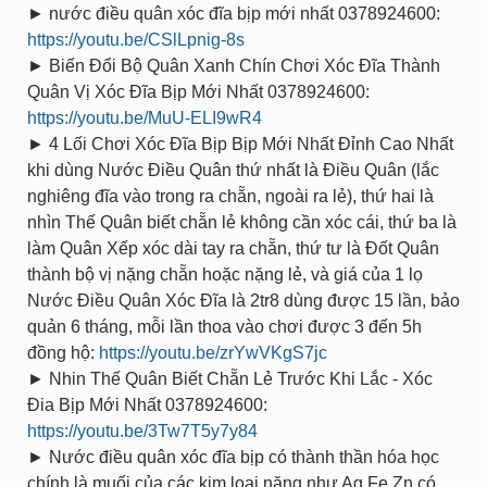
► nước điều quân xóc đĩa bịp mới nhất 0378924600:
https://youtu.be/CSlLpnig-8s
► Biến Đổi Bộ Quân Xanh Chín Chơi Xóc Đĩa Thành
Quân Vị Xóc Đĩa Bịp Mới Nhất 0378924600:
https://youtu.be/MuU-ELI9wR4
► 4 Lối Chơi Xóc Đĩa Bịp Bịp Mới Nhất Đỉnh Cao Nhất
khi dùng Nước Điều Quân thứ nhất là Điều Quân (lắc
nghiêng đĩa vào trong ra chẵn, ngoài ra lẻ), thứ hai là
nhìn Thế Quân biết chẵn lẻ không cần xóc cái, thứ ba là
làm Quân Xếp xóc dài tay ra chẵn, thứ tư là Đốt Quân
thành bộ vị nặng chẵn hoặc nặng lẻ, và giá của 1 lọ
Nước Điều Quân Xóc Đĩa là 2tr8 dùng được 15 lần, bảo
quản 6 tháng, mỗi lần thoa vào chơi được 3 đến 5h
đồng hộ:
https://youtu.be/zrYwVKgS7jc
► Nhin Thế Quân Biết Chẵn Lẻ Trước Khi Lắc - Xóc
Đia Bịp Mới Nhất 0378924600:
https://youtu.be/3Tw7T5y7y84
► Nước điều quân xóc đĩa bịp có thành thần hóa học
chính là muối của các kim loại nặng như Ag Fe Zn có