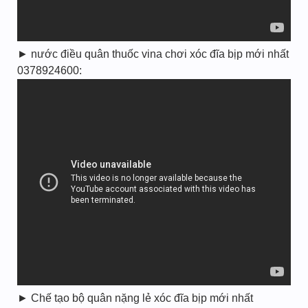
► nước điều quân thuốc vina chơi xóc đĩa bịp mới nhất
0378924600:
► Chế tạo bộ quân nặng lẻ xóc đĩa bịp mới nhất