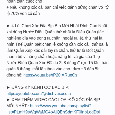
hoàn toàn cuộc chơi
+ Nếu không xóc cái bạn chỉ việc đánh đứng chẵn với tỷ
lệ 70% vốn có sẵn
► 4 Lối Chơi Xóc Đĩa Bịp Bịp Mới Nhất Đỉnh Cao Nhất
khi dùng Nước Điều Quân thứ nhất là Điều Quân (lắc
nghiêng đĩa vào trong ra chẵn, ngoài ra lẻ), thứ hai là
nhìn Thế Quân biết chẵn lẻ không cần xóc cái, thứ ba là
làm Quân Xếp xóc dài tay ra chẵn, thứ tư là Đốt Quân
thành bộ vị nặng chẵn hoặc nặng lẻ, và giá của 1 lọ
Nước Điều Quân Xóc Đĩa là 2tr8 dùng được 15 lần, bảo
quản 6 tháng, mỗi lần thoa vào chơi được 3 đến 5h
đồng hộ:
https://youtu.be/rP20lARueCs
► ĐĂNG KÝ KÊNH CỜ BẠC BỊP:
https://youtube.com/@dichvuxocdia
► XEM THÊM VIDEO CÁC LOẠI ĐỒ XÓC ĐĨA BỊP
MỚI NHẤT :
https://www.youtube.com/playlist?
list=PLmH9sWqWaMG4oAjQEnSdmKF0InpLodDsi