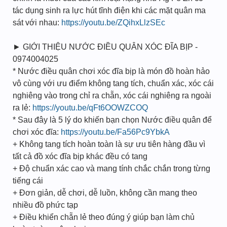
tác dụng sinh ra lực hút tĩnh điện khi các mặt quân ma
sát với nhau:
https://youtu.be/ZQihxLlzSEc
► GIỚI THIỆU NƯỚC ĐIỀU QUÂN XÓC ĐĨA BỊP -
0974004025
* Nước điều quân chơi xóc đĩa bịp là món đồ hoàn hảo
vô cùng với ưu điểm không tang tích, chuẩn xác, xóc cái
nghiêng vào trong chỉ ra chẵn, xóc cái nghiêng ra ngoài
ra lẻ:
https://youtu.be/qFt6OOWZCOQ
* Sau đây là 5 lý do khiến bạn chọn Nước điều quân để
chơi xóc đĩa:
https://youtu.be/Fa56Pc9YbkA
+ Không tang tích hoàn toàn là sự ưu tiên hàng đầu vì
tất cả đồ xóc đĩa bịp khác đều có tang
+ Độ chuẩn xác cao và mang tính chắc chắn trong từng
tiếng cái
+ Đơn giản, dễ chơi, dễ luồn, không cần mang theo
nhiều đồ phức tạp
+ Điều khiển chẵn lẻ theo đúng ý giúp bạn làm chủ