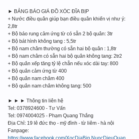
► BẢNG BÁO GIÁ ĐỒ XÓC ĐĨA BỊP
+ Nước điều quân giúp bạn điều quân khiển vị như ý:
2,8tr
+ Bộ báo rung cảm ứng từ có sẵn 2 bộ quân: 3tr
+ Bộ bát hình không tang : 5,5tr
+ Bộ nam châm thường có sẵn hai bộ quân : 1,8tr
+ Bộ nam châm có sẵn hai bộ quân không tang: 2tr2
+ Bộ quân xếp tăng tỷ lệ chẵn nếu xóc dài tay: 800
+ Bộ quân cảm ứng từ 400
+ Bộ quân nam châm 400
+ Bộ quân nam châm không tang: 500
► ► ► Thông tin liên hệ
Tel: 0378924600 - Tư Vấn
Tel: 0974004025 - Phạm Quang Thắng
Địa Chỉ: 19 lê đức thọ - mỹ đình - từ liêm - hà nội
Fanpage:
https://www.facebook.com/XocDiaBip.NuocDieuQuan