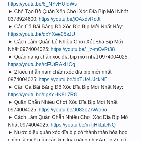
https://youtu.be/8_NYvHUfdWs
► Chế Tạo Bộ Quân Xếp Chơi Xóc Đĩa Bịp Mới Nhất
0378924600:
https://youtu.be/jOAxdvRoJtI
► Cân Cả Bãi Bằng Đồ Xóc Đĩa Bịp Mới Nhất Này:
https://youtu.be/dxYXee05sJU
► Cách Làm Quân Lẻ Nhiều Chơi Xóc Đĩa Bịp Mới
Nhất 0974004025:
https://youtu.be/_jz-mOvRt38
► Quân nặng chẵn xóc đĩa bịp mới nhất 0974004025:
https://youtu.be/rcFUtRAkHOg
► 2 kiểu nhẫn nam châm xóc đĩa bịp mới nhất
0974004025:
https://youtu.be/dpTUeUJckNE
► Cân Cả Bãi Bằng Đồ Xóc Đĩa Bịp Mới Nhất Này:
https://youtu.be/qpKcHK8L7R8
► Quân Chẵn Nhiều Chơi Xóc Đĩa Bịp Mới Nhất
0974004025:
https://youtu.be/J083oZAWo6o
► Cách Làm Quân Chẵn Nhiều Chơi Xóc Đĩa Bịp Mới
Nhất 0974004025:
https://youtu.be/m-ljHkLiDNQ
► Nước điều quân xóc đĩa bịp có thành thần hóa học
chính là muối của các kim loại nặng như Ag Fe Zn có