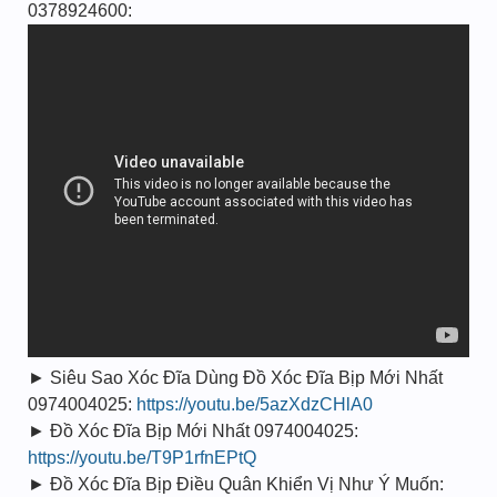
0378924600:
► Siêu Sao Xóc Đĩa Dùng Đồ Xóc Đĩa Bịp Mới Nhất
0974004025:
https://youtu.be/5azXdzCHlA0
► Đồ Xóc Đĩa Bịp Mới Nhất 0974004025:
https://youtu.be/T9P1rfnEPtQ
► Đồ Xóc Đĩa Bịp Điều Quân Khiển Vị Như Ý Muốn: