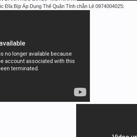
 Đĩa Bịp Áp Dụng Thế Quân Tính chẵn Lẻ 0974004025: