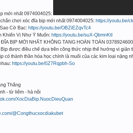
bịp mới nhất 0974004025:
hắn chơi xóc đĩa bịp mới nhất 0974004025:
https://youtu.be
 Sao Cờ Bạc:
https://youtu.be/OBZiEZqvTc4
n Khiển Vị Như Ý Muốn:
https://youtu.be/suX-QbmnKtI
ĐĨA BỊP MỚI NHẤT KHÔNG TANG HOÀN TOÀN 0378924600
̣p được điều chế dựa trên công thức nhịp thế hướng vị giản t
 có thành thần hóa học chính là muối của các kim loại nặng n
i nhau:
https://youtu.be/0Z7Rqpbh-So
ang Thắng
nh - từ liêm - hà nội
book.com/XocDiaBip.NuocDieuQuan
be.com/@Congthucxocdiakubet