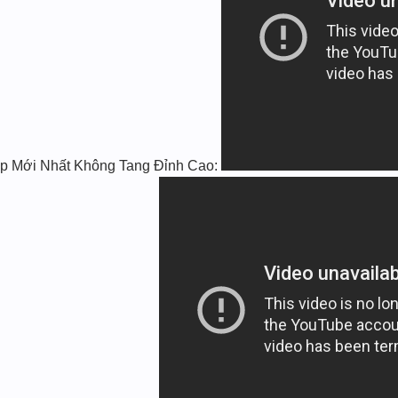
ịp Mới Nhất Không Tang Đỉnh Cao: