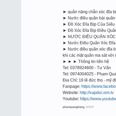
► quân nặng chẵn xóc đĩa 
► Nước điều quân bài quân c
► Đồ Xóc Đĩa Bịp Của Siêu
► Đồ Xóc Đĩa Bịp Điều Quâ
► NƯỚC ĐIỀU QUÂN XÓC 
► Nước Điều Quân Xóc Đĩa Bi
► Nước điều quân xóc đĩa bịp
khi các mặt quân ma sát vớ
► ► ► Thông tin liên hệ
Tel: 0378924600 - Tư Vấn
Tel: 0974004025 - Phạm Qu
Địa Chỉ: 19 lê đức thọ - mỹ đì
Fanpage:
https://www.face
Website:
http://xapdoi.xim.tv
Youtube:
https://www.youtu
phamquangthang
,
8/9/25