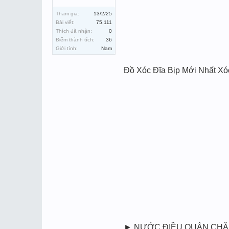
Tham gia:
13/2/25
Bài viết:
75,111
Thích đã nhận:
0
Điểm thành tích:
36
Giới tính:
Nam
Đồ Xóc Đĩa Bịp Mới Nhất 
► NƯỚC ĐIỀU QUÂN CHẮN 