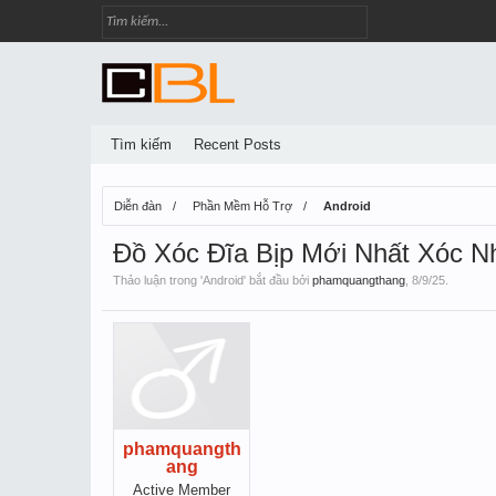
Tìm kiếm
Recent Posts
Diễn đàn
Phần Mềm Hỗ Trợ
Android
Đồ Xóc Đĩa Bịp Mới Nhất Xóc
Thảo luận trong '
Android
' bắt đầu bởi
phamquangthang
,
8/9/25
.
phamquangth
ang
Active Member