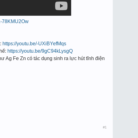
/ck-78KMU2Ow
:
https://youtu.be/-UXiBYefMqs
hể:
https://youtu.be/9gC94kLysgQ
hư Ag Fe Zn có tác dụng sinh ra lực hút tĩnh điện
#1