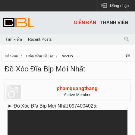
Đăng nhập
DIỄN ĐÀN
THÀNH VIÊN
Tìm kiếm
Recent Posts
Diễn đàn
Phần Mềm Hỗ Trợ
MacOS
Đồ Xóc Đĩa Bịp Mới Nhất
phamquangthang
Active Member
► Đồ Xóc Đĩa Bịp Mới Nhất 0974004025: