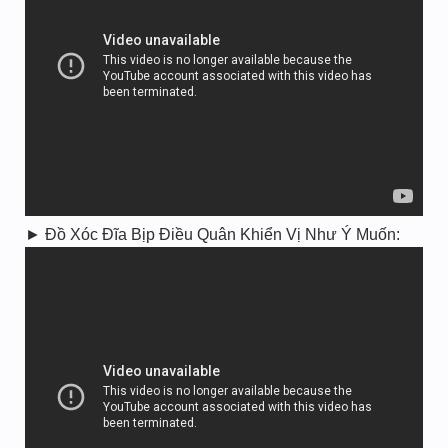
► Đồ Xóc Đĩa Bịp Điều Quân Khiển Vị Như Ý Muốn: