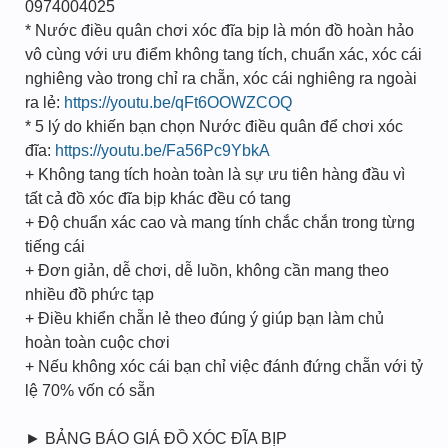
0974004025
* Nước điều quân chơi xóc đĩa bịp là món đồ hoàn hảo
vô cùng với ưu điểm không tang tích, chuẩn xác, xóc cái
nghiêng vào trong chỉ ra chẵn, xóc cái nghiêng ra ngoài
ra lẻ:
https://youtu.be/qFt6OOWZCOQ
* 5 lý do khiến bạn chọn Nước điều quân để chơi xóc
đĩa:
https://youtu.be/Fa56Pc9YbkA
+ Không tang tích hoàn toàn là sự ưu tiên hàng đầu vì
tất cả đồ xóc đĩa bịp khác đều có tang
+ Độ chuẩn xác cao và mang tính chắc chắn trong từng
tiếng cái
+ Đơn giản, dễ chơi, dễ luồn, không cần mang theo
nhiều đồ phức tạp
+ Điều khiển chẵn lẻ theo đúng ý giúp bạn làm chủ
hoàn toàn cuộc chơi
+ Nếu không xóc cái bạn chỉ việc đánh đứng chẵn với tỷ
lệ 70% vốn có sẵn
► BẢNG BÁO GIÁ ĐỒ XÓC ĐĨA BỊP