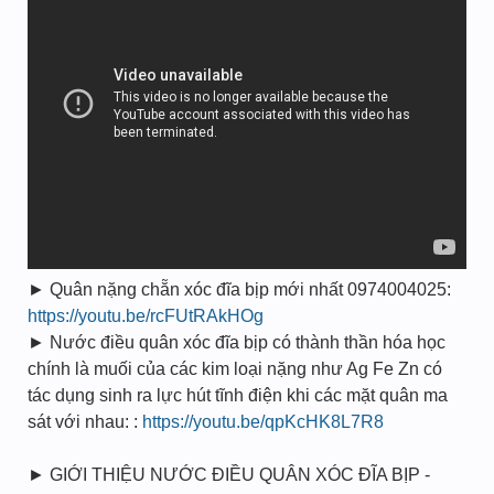
► Quân nặng chẵn xóc đĩa bịp mới nhất 0974004025:
https://youtu.be/rcFUtRAkHOg
► Nước điều quân xóc đĩa bịp có thành thần hóa học
chính là muối của các kim loại nặng như Ag Fe Zn có
tác dụng sinh ra lực hút tĩnh điện khi các mặt quân ma
sát với nhau: :
https://youtu.be/qpKcHK8L7R8
► GIỚI THIỆU NƯỚC ĐIỀU QUÂN XÓC ĐĨA BỊP -