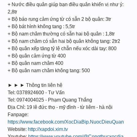
+ Nước điều quân giúp bạn điều quân khiển vị như ý:
2,8tr
+ Bộ báo rung cảm ứng từ có sẵn 2 bộ quân: 3tr
+ Bộ bát hình không tang : 5,5tr
+ Bộ nam châm thường có sẵn hai bộ quân : 1,8tr
+ Bộ nam châm có sẵn hai bộ quân không tang: 2tr2
+ Bộ quân xếp tăng tỷ lệ chẵn nếu xóc dài tay: 800
+ Bộ quân cảm ứng từ 400
+ Bộ quân nam châm 400
+ Bộ quân nam châm không tang: 500
► ► ► Thông tin liên hệ
Tel: 0378924600 - Tư Vấn
Tel: 0974004025 - Phạm Quang Thắng
Địa Chỉ: 19 lê đức thọ - mỹ đình - từ liêm - hà nội
Fanpage:
https://www.facebook.com/XocDiaBip.NuocDieuQuan
Website:
http://xapdoi.xim.tv
Youtube:
https://www.youtube.com/@Congthucxocdia