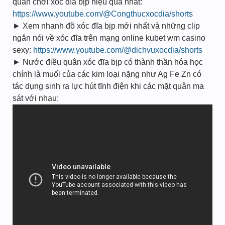
quân chơi xóc đĩa bịp hiệu quả nhất:
https://www.youtube.com/@Congthucxocdia/shorts
► Xem nhanh đồ xóc đĩa bịp mới nhất và những clip
ngắn nói về xóc đĩa trên mạng online kubet wm casino
sexy:
https://www.youtube.com/@dichvuxocdia/shorts
► Nước điều quân xóc đĩa bịp có thành thần hóa học
chính là muối của các kim loại nặng như Ag Fe Zn có
tác dụng sinh ra lực hút tĩnh điện khi các mặt quân ma
sát với nhau: