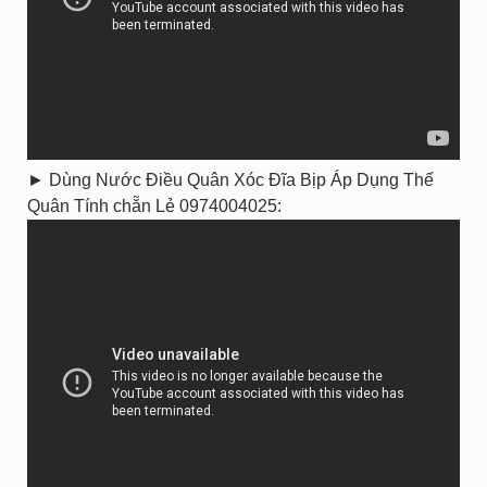
► Dùng Nước Điều Quân Xóc Đĩa Bịp Áp Dụng Thế
Quân Tính chẵn Lẻ 0974004025: