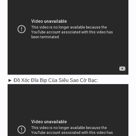
► Đồ Xóc Đĩa Bịp Của Siêu Sao Cờ Bạc: