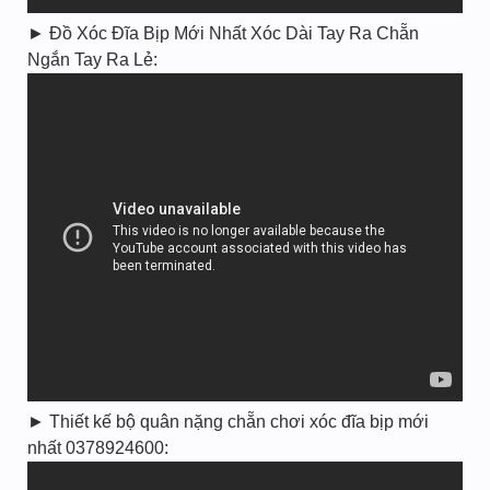
► Đồ Xóc Đĩa Bịp Mới Nhất Xóc Dài Tay Ra Chẵn
Ngắn Tay Ra Lẻ:
► Thiết kế bộ quân nặng chẵn chơi xóc đĩa bịp mới
nhất 0378924600: