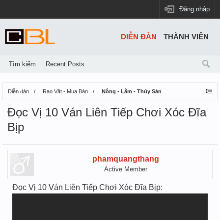
Đăng nhập
DIỄN ĐÀN
THÀNH VIÊN
Tìm kiếm
Recent Posts
Diễn đàn
Rao Vặt - Mua Bán
Nông - Lâm - Thủy Sản
Đọc Vị 10 Ván Liên Tiếp Chơi Xóc Đĩa
Bịp
phamquangthang
Active Member
Đọc Vị 10 Ván Liên Tiếp Chơi Xóc Đĩa Bịp: