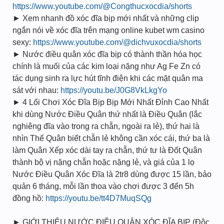
https://www.youtube.com/@Congthucxocdia/shorts
► Xem nhanh đồ xóc đĩa bịp mới nhất và những clip
ngắn nói về xóc đĩa trên mạng online kubet wm casino
sexy:
https://www.youtube.com/@dichvuxocdia/shorts
► Nước điều quân xóc đĩa bịp có thành thần hóa học
chính là muối của các kim loại nặng như Ag Fe Zn có
tác dụng sinh ra lực hút tĩnh điện khi các mặt quân ma
sát với nhau:
https://youtu.be/J0G8VkLkgYo
► 4 Lối Chơi Xóc Đĩa Bịp Bịp Mới Nhất Đỉnh Cao Nhất
khi dùng Nước Điều Quân thứ nhất là Điều Quân (lắc
nghiêng đĩa vào trong ra chẵn, ngoài ra lẻ), thứ hai là
nhìn Thế Quân biết chẵn lẻ không cần xóc cái, thứ ba là
làm Quân Xếp xóc dài tay ra chẵn, thứ tư là Đốt Quân
thành bộ vị nặng chẵn hoặc nặng lẻ, và giá của 1 lọ
Nước Điều Quân Xóc Đĩa là 2tr8 dùng được 15 lần, bảo
quản 6 tháng, mỗi lần thoa vào chơi được 3 đến 5h
đồng hồ:
https://youtu.be/tt4D7MuqSQg
► GIỚI THIỆU NƯỚC ĐIỀU QUÂN XÓC ĐĨA BỊP (Độc