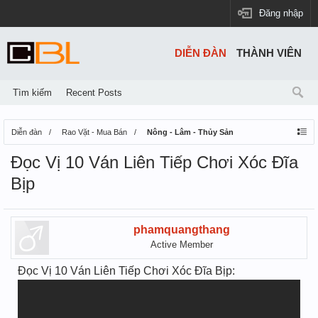
Đăng nhập
DIỄN ĐÀN
THÀNH VIÊN
Tìm kiếm
Recent Posts
Diễn đàn
Rao Vặt - Mua Bán
Nông - Lâm - Thủy Sản
Đọc Vị 10 Ván Liên Tiếp Chơi Xóc Đĩa
Bịp
phamquangthang
Active Member
Đọc Vị 10 Ván Liên Tiếp Chơi Xóc Đĩa Bịp: