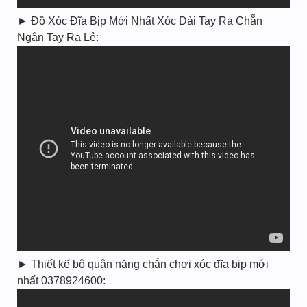
► Đồ Xóc Đĩa Bịp Mới Nhất Xóc Dài Tay Ra Chẵn
Ngắn Tay Ra Lẻ:
► Thiết kế bộ quân nặng chẵn chơi xóc đĩa bịp mới
nhất 0378924600: