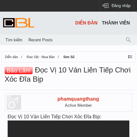
Đăng nhập
DIỄN ĐÀN
THÀNH VIÊN
Tìm kiếm
Recent Posts
Diễn đàn
Rao Vặt - Mua Bán
Sim Số
Đọc Vị 10 Ván Liên Tiếp Chơi
Bảo Lâm
Xóc Đĩa Bịp
phamquangthang
Active Member
Đọc Vị 10 Ván Liên Tiếp Chơi Xóc Đĩa Bịp: