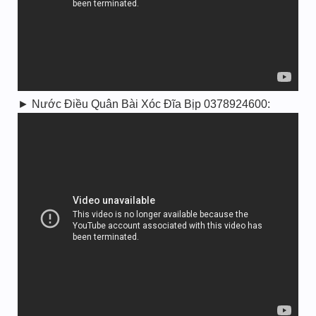
► Nước Điều Quân Bài Xóc Đĩa Bịp 0378924600: