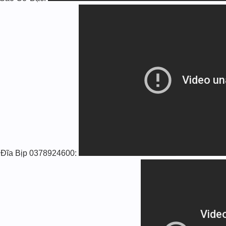
 Đĩa Bịp 0378924600: