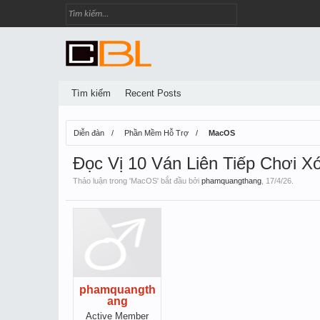
Tìm kiếm
Recent Posts
Diễn đàn
Phần Mềm Hỗ Trợ
MacOS
Đọc Vị 10 Ván Liên Tiếp Chơi Xó
Thảo luận trong '
MacOS
' bắt đầu bởi
phamquangthang
,
17/4/26
.
phamquangth
ang
Active Member