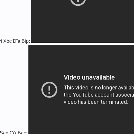
i Xóc Đĩa Bịp:
 Sao Cờ Bạc: