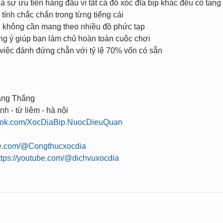
à sự ưu tiên hàng đầu vì tất cả đồ xóc đĩa bịp khác đều có tang
ính chắc chắn trong từng tiếng cái
n, không cần mang theo nhiều đồ phức tạp
úng ý giúp bạn làm chủ hoàn toàn cuộc chơi
 việc đánh đứng chẵn với tỷ lệ 70% vốn có sẵn
ang Thắng
nh - từ liêm - hà nội
book.com/XocDiaBip.NuocDieuQuan
be.com/@Congthucxocdia
ttps://youtube.com/@dichvuxocdia