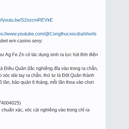
s://youtu.be/S2ozcmREVkE
ps://www.youtube.com/@Congthucxocdia/shorts
e kubet wm casino sexy:
hư Ag Fe Zn có tác dụng sinh ra lực hút tĩnh điện
à Điều Quân (lắc nghiêng đĩa vào trong ra chẵn,
p xóc dài tay ra chẵn, thứ tư là Đốt Quân thành
5 lần, bảo quản 6 tháng, mỗi lần thoa vào chơi
74004025)
chuẩn xác, xóc cái nghiêng vào trong chỉ ra