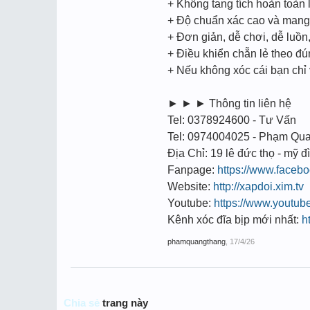
+ Không tang tích hoàn toàn l
+ Độ chuẩn xác cao và mang t
+ Đơn giản, dễ chơi, dễ luồ
+ Điều khiển chẵn lẻ theo đ
+ Nếu không xóc cái bạn chỉ
► ► ► Thông tin liên hệ
Tel: 0378924600 - Tư Vấn
Tel: 0974004025 - Phạm Qu
Địa Chỉ: 19 lê đức thọ - mỹ đì
Fanpage:
https://www.face
Website:
http://xapdoi.xim.tv
Youtube:
https://www.youtu
Kênh xóc đĩa bịp mới nhất:
h
phamquangthang
,
17/4/26
Chia sẻ
trang này