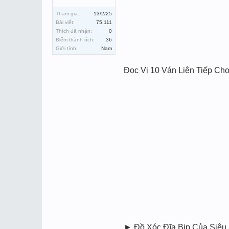
Tham gia:
13/2/25
Bài viết:
75,111
Thích đã nhận:
0
Điểm thành tích:
36
Giới tính:
Nam
Đọc Vị 10 Ván Liên Tiếp Chơ
► Đồ Xóc Đĩa Bịp Của Siêu