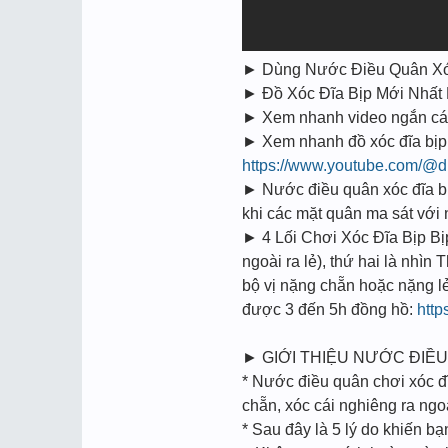
► Dùng Nước Điều Quân Xóc
► Đồ Xóc Đĩa Bịp Mới Nhấ
► Xem nhanh video ngắn cách 
► Xem nhanh đồ xóc đĩa bịp 
https://www.youtube.com/@d
► Nước điều quân xóc đĩa bịp
khi các mặt quân ma sát vớ
► 4 Lối Chơi Xóc Đĩa Bịp Bi
ngoài ra lẻ), thứ hai là nhìn
bộ vị nặng chẵn hoặc nặng l
được 3 đến 5h đồng hồ:
http
► GIỚI THIỆU NƯỚC ĐIỀU
* Nước điều quân chơi xóc đĩ
chẵn, xóc cái nghiêng ra ngoà
* Sau đây là 5 lý do khiến b