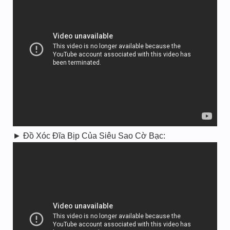
► Đồ Xóc Đĩa Bịp Của Siêu Sao Cờ Bạc: