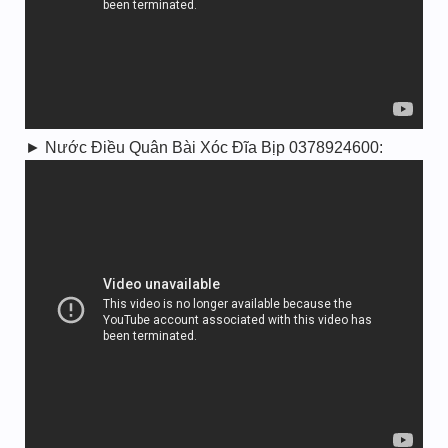
► Nước Điều Quân Bài Xóc Đĩa Bịp 0378924600: