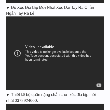
► Đồ Xóc Đĩa Bịp Mới Nhất Xóc Dài Tay Ra Chẵn
Ngắn Tay Ra Lẻ:
► Thiết kế bộ quân nặng chẵn chơi xóc đĩa bịp mới
nhất 0378924600: