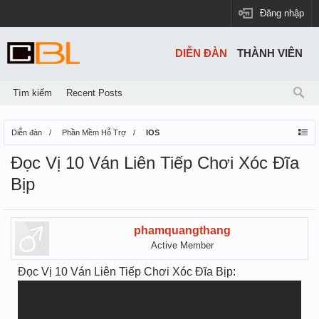
Đăng nhập
DIỄN ĐÀN
THÀNH VIÊN
Tìm kiếm
Recent Posts
Diễn đàn
Phần Mềm Hỗ Trợ
IOS
Đọc Vị 10 Ván Liên Tiếp Chơi Xóc Đĩa
Bịp
phamquangthang
Active Member
Đọc Vị 10 Ván Liên Tiếp Chơi Xóc Đĩa Bịp: