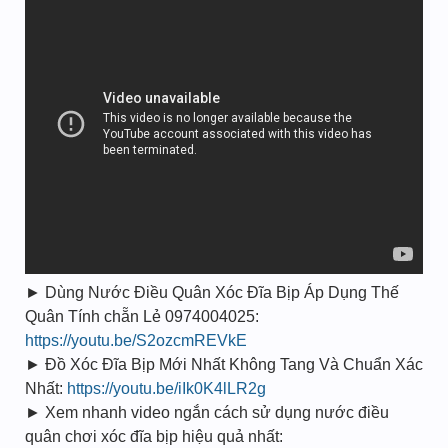
► Dùng Nước Điều Quân Xóc Đĩa Bịp Áp Dụng Thế
Quân Tính chẵn Lẻ 0974004025:
https://youtu.be/S2ozcmREVkE
► Đồ Xóc Đĩa Bịp Mới Nhất Không Tang Và Chuẩn Xác
Nhất:
https://youtu.be/iIk0K4lLR2g
► Xem nhanh video ngắn cách sử dụng nước điều
quân chơi xóc đĩa bịp hiệu quả nhất: