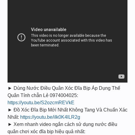
► Dùng Nước Điều Quân Xóc Đĩa Bịp Áp Dụng Thế
Quân Tính chẵn Lẻ 0974004025:
https://youtu.be/S2ozcmREVkE
► Đồ Xóc Đĩa Bịp Mới Nhất Không Tang Và Chuẩn Xác
Nhất:
https://youtu.be/iIk0K4lLR2g
► Xem nhanh video ngắn cách sử dụng nước điều
quân chơi xóc đĩa bịp hiệu quả nhất: